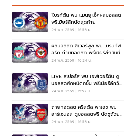
'ไบรท์ตัน พบ แมนยู'เช็คผลบอลสด
พรีเมียร์ลีกนัดสุดท้าย
24 พ.ค. 2569 | 16:58 น.
ผลบอลสด ลิเวอร์พูล พบ เบรนท์ฟ
อร์ด ถ่ายทอดสด พรีเมียร์ลีกวันนี้
22.00 น.
24 พ.ค. 2569 | 16:24 น.
LIVE สเปอร์ส พบ เอฟเวอร์ตัน ดู
บอลสดศึกหนีตกชั้น พรีเมียร์ลีกวัน
นี้ 22.00 น.
24 พ.ค. 2569 | 15:57 น.
ถ่ายทอดสด คริสตัล พาเลซ พบ
อาร์เซนอล ดูบอลสดฟรี นัดชูถ้วย
แชมป์พรีเมียร์ลีก 22.00 น.
24 พ.ค. 2569 | 16:58 น.