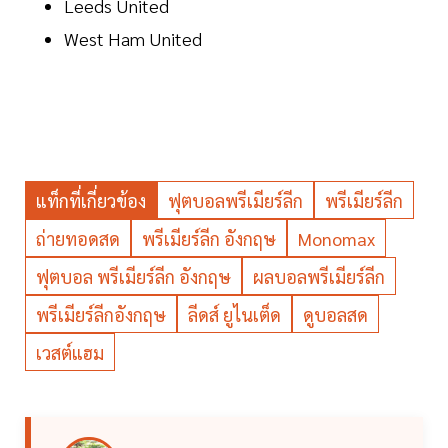
Leeds United
West Ham United
แท็กที่เกี่ยวข้อง
ฟุตบอลพรีเมียร์ลีก
พรีเมียร์ลีก
ถ่ายทอดสด
พรีเมียร์ลีก อังกฤษ
Monomax
ฟุตบอล พรีเมียร์ลีก อังกฤษ
ผลบอลพรีเมียร์ลีก
พรีเมียร์ลีกอังกฤษ
ลีดส์ ยูไนเต็ด
ดูบอลสด
เวสต์แฮม