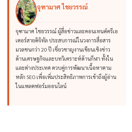
จุฑามาศ ไชยวรรณ์
จุฑามาศ ไชยวรรณ์ ผู้สื่อข่าวและคอนเทนต์ครีเอ
เตอร์สายดิจิทัล ประสบการณ์ในวงการสื่อสาร
มวลชนกว่า 20 ปี เชี่ยวชาญงานเขียนเชิงข่าว
ด้านเศรษฐกิจและบทวิเคราะห์ด้านกีฬา ทั้งใน
และต่างประเทศ ควบคู่การพัฒนาเนื้อหาตาม
หลัก SEO เพื่อเพิ่มประสิทธิภาพการเข้าถึงผู้อ่าน
ในแพลตฟอร์มออนไลน์