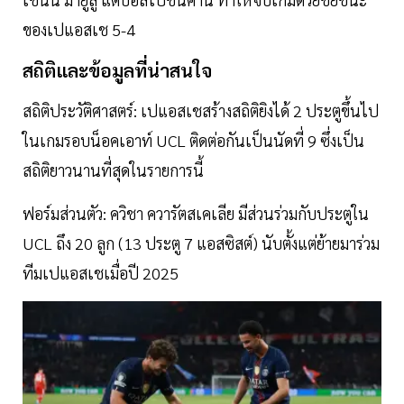
ของเปแอสเช 5-4
สถิติและข้อมูลที่น่าสนใจ
สถิติประวัติศาสตร์: เปแอสเชสร้างสถิติยิงได้ 2 ประตูขึ้นไป
ในเกมรอบน็อคเอาท์ UCL ติดต่อกันเป็นนัดที่ 9 ซึ่งเป็น
สถิติยาวนานที่สุดในรายการนี้
ฟอร์มส่วนตัว: ควิชา ควารัตสเคเลีย มีส่วนร่วมกับประตูใน
UCL ถึง 20 ลูก (13 ประตู 7 แอสซิสต์) นับตั้งแต่ย้ายมาร่วม
ทีมเปแอสเชเมื่อปี 2025