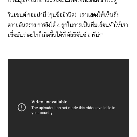
วินเซนต์ กอมปานี (กุนซือมิวนิค) "เราแสดงให้เห็นถึง
ความอันตราย การยิงได้ 4 ลูกในการเป็นทีมเยือนทำให้เรา
เชื่อมั่นว่าอะไรก็เกิดขึ้นได้ที่ อัลลิอันซ์ อารีน่า"