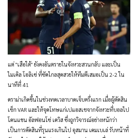
แต่ "เสือใต้" ยังคงอันตรายในจังหวะสวนกลับ และเป็น
ไมเคิล โอลิเซ่ ที่ซัดไกลสุดสวยให้ทีมตีเสมอเป็น 2-2 ใน
นาทีที่ 41
ดราม่าเกิดขึ้นในช่วงทดเวลาบาดเจ็บครึ่งแรก เมื่อผู้ตัดสิน
เช็ก VAR และให้จุดโทษแก่เปแอสเชจากจังหวะที่บอลไป
โดนแขน อัลฟอนโซ่ เดวิส ซึ่งถูกวิจารณ์อย่างหนักว่า
เป็นการตัดสินที่รุนแรงเกินไป อุสมาน เดมเบเล่ รับหน้าที่