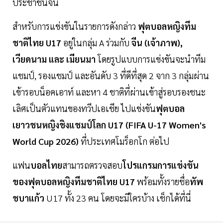
ประชาชนจีน
สำหรับการแข่งขันในรายการดังกล่าว
ฟุตบอลหญิงทีม
ชาติไทย U17
อยู่ในกลุ่ม A ร่วมกับ
จีน (เจ้าภาพ),
เวียดนาม และ เมียนมา
โดยรูปแบบการแข่งขันจะนำทีม
แชมป์, รองแชมป์ และอันดับ 3 ที่ดีที่สุด 2 จาก 3 กลุ่มผ่าน
เข้ารอบน็อคเอาท์ และหา 4 ชาติที่ผ่านเข้าสู่รอบรองชนะ
เลิศเป็นตัวแทนของทวีปเอเชีย ไปแข่งขัน
ฟุตบอล
เยาวชนหญิงชิงแชมป์โลก U17 (FIFA U-17 Women's
World Cup 2026)
ที่ประเทศโมร็อกโก ต่อไป
แฟน
บอลไทย
สามารถตรวจสอบ
โปรแกรมการแข่งขัน
ของฟุตบอลหญิงทีมชาติไทย U17
พร้อมทั้งรายชื่อ
ทัพ
ชบาแก้ว
U17 ทั้ง 23 คน โดยจะมีใครบ้าง เช็กได้ที่นี่