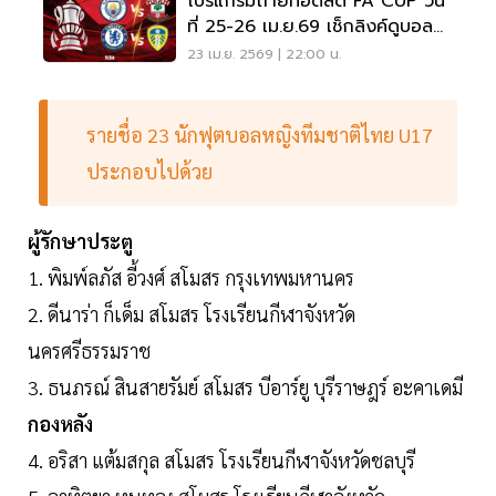
โปรแกรมถ่ายทอดสด FA CUP วัน
ที่ 25-26 เม.ย.69 เช็กลิงค์ดูบอล
สดที่นี่
23 เม.ย. 2569 | 22:00 น.
รายชื่อ 23 นักฟุตบอลหญิงทีมชาติไทย U17
ประกอบไปด้วย
ผู้รักษาประตู
1. พิมพ์ลภัส อี้วงศ์ สโมสร กรุงเทพมหานคร
2. ดีนาร่า ก็เด็ม สโมสร โรงเรียนกีฬาจังหวัด
นครศรีธรรมราช
3. ธนภรณ์ สินสายรัมย์ สโมสร บีอาร์ยู บุรีราษฎร์ อะคาเดมี
กองหลัง
4. อริสา แต้มสกุล สโมสร โรงเรียนกีฬาจังหวัดชลบุรี