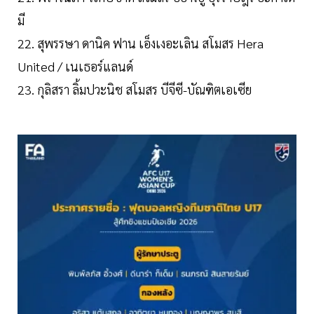
มี
22. สุพรรษา ดานิค ฟาน เอ็งเงอะเลิน สโมสร Hera
United / เนเธอร์แลนด์
23. กุลิสรา ลิ้มปวะนิช สโมสร บีจีซี-บัณฑิตเอเซีย