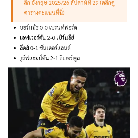
ลีก อังกฤษ 2025/26 สัปดาห์ที่ 29 (
คลิกดู
ตารางคะแนนที่นี่
)
บอร์นมัธ 0-0 เบรนท์ฟอร์ด
เอฟเวอร์ตัน 2-0 เบิร์นลีย์
ลีดส์ 0-1 ซันเดอร์แลนด์
วูล์ฟแฮมป์ตัน 2-1 ลิเวอร์พูล