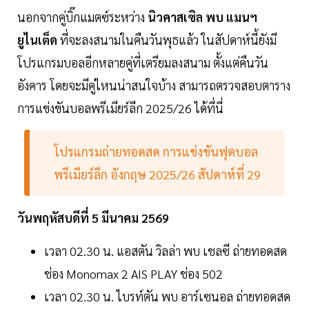
นอกจากคู่บิ๊กแมตซ์ระหว่าง
นิวคาสเซิล พบ แมนฯ
ยูไนเต็ด
ที่จะลงสนามในคืนวันพุธแล้ว ในสัปดาห์นี้ยังมี
โปรแกรมบอลอีกหลายคู่ที่เตรียมลงสนาม ตั้งแต่คืนวัน
อังคาร โดยจะมีคู่ไหนน่าสนใจบ้าง สามารถตรวจสอบตาราง
การแข่งขันบอลพรีเมียร์ลีก 2025/26 ได้ที่นี่
โปรแกรมถ่ายทอดสด การแข่งขันฟุตบอล
พรีเมียร์ลีก อังกฤษ 2025/26 สัปดาห์ที่ 29
วันพฤหัสบดีที่ 5 มีนาคม 2569
เวลา 02.30 น. แอสตัน วิลล่า พบ เชลซี ถ่ายทอดสด
ช่อง Monomax 2 AIS PLAY ช่อง 502
เวลา 02.30 น. ไบรท์ตัน พบ อาร์เซนอล ถ่ายทอดสด