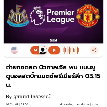
ถ่ายทอดสด นิวคาสเซิล พบ แมนยู
ดูบอลสดบิ๊กแมตซ์พรีเมียร์ลีก 03.15
น.
By
จุฑามาศ ไชยวรรณ์
03 มี.ค. 69 | 22:00 น.
อัปเดตล่าสุด :
04 มี.ค. 69 | 10:09 น.