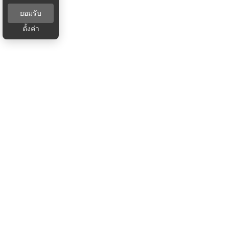
ยอมรับ
ตั้งค่า