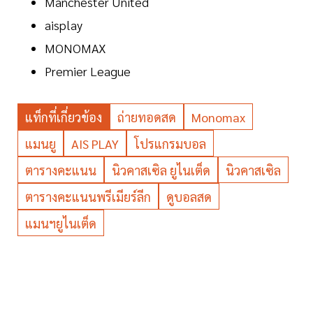
Manchester United
aisplay
MONOMAX
Premier League
แท็กที่เกี่ยวข้อง
ถ่ายทอดสด
Monomax
แมนยู
AIS PLAY
โปรแกรมบอล
ตารางคะแนน
นิวคาสเซิล ยูไนเต็ด
นิวคาสเซิล
ตารางคะแนนพรีเมียร์ลีก
ดูบอลสด
แมนฯยูไนเต็ด