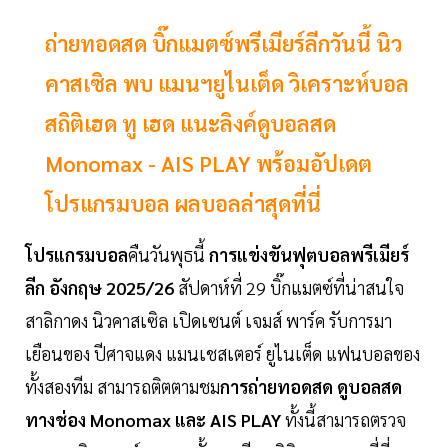
ถ่ายทอดสด บิ๊กแมตซ์พรีเมียร์ลีกวันนี้ นิว
คาสเซิล พบ แมนฯยูไนเต็ด วิเคราะห์บอล
สถิติเฮด ทู เฮด แนะลิงค์ดูบอลสด
Monomax - AIS PLAY พร้อมอัปเดต
โปรแกรมบอล ผลบอลล่าสุดที่นี่
โปรแกรมบอล
คืนวันพุธนี้
การแข่งขันฟุตบอลพรีเมียร์
ลีก อังกฤษ 2025/26
สัปดาห์ที่ 29 บิ๊กแมตซ์ที่น่าสนใจ
สาลิกาดง นิวคาสเซิล เปิดเซนต์ เจมส์ พาร์ค รับการมา
เยือนของ ปีศาจแดง แมนเชสเตอร์ ยูไนเต็ด
แฟนบอลของ
ทั้งสองทีม สามารถติตตามชม
การถ่ายทอดสด ดูบอลสด
ทางช่อง Monomax และ AIS PLAY
ทั้งนี้สามารถตรวจ