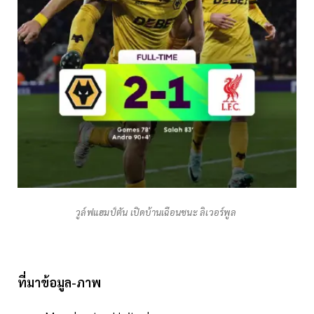
วูล์ฟแฮมป์ตัน เปิดบ้านเฉือนชนะ ลิเวอร์พูล
ที่มาข้อมูล-ภาพ