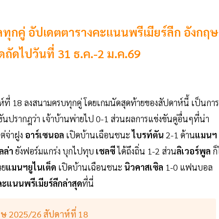
ทุกคู่ อัปเดตตารางคะแนนพรีเมียร์ลีก อังกฤษ
ถัดไปวันที่ 31 ธ.ค.-2 ม.ค.69
์ที่ 18 ลงสนามครบทุกคู่ โดยเกมนัดสุดท้ายของสัปดาห์นี้ เป็นการ
ขันปรากฎว่า เจ้าบ้านพ่ายไป 0-1 ส่วนผลการแข่งขันคู่อื่นๆที่น่า
ต่จ่าฝูง
อาร์เซนอล
เปิดบ้านเฉือนชนะ
ไบรท์ตัน
2-1 ด้าน
แมนฯ
ลล่า
ยังฟอร์มแกร่ง บุกไปทุบ
เชลซี
ได้ถึงถิ่น 1-2 ส่วน
ลิเวอร์พูล
ก็
วย
แมนฯยูไนเต็ด
เปิดบ้านเฉือนชนะ
นิวคาสเซิล
1-0 แฟนบอล
แนนพรีเมียร์ลีกล่าสุด
ที่นี่
ษ 2025/26 สัปดาห์ที่ 18