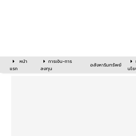
หน้า
การเงิน-การ
อสังหาริมทรัพย์
แรก
ลงทุน
นโย