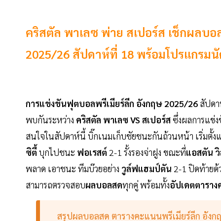
คริสตัล พาเลซ พ่าย สเปอร์ส เช็กผลบอล
2025/26 สัปดาห์ที่ 18 พร้อมโปรแกรมนัด
การแข่งขันฟุตบอลพรีเมียร์ลีก อังกฤษ 2025/26
สัปดาห
พบกันระหว่าง
คริสตัล พาเลซ VS สเปอร์ส
ซึ่งผลการแข่ง
สนใจในสัปดาห์นี้ บิ๊กเนมเก็บชัยชนะกันถ้วนหน้า เริ่มตั้งแ
ซิตี้
บุกไปชนะ
ฟอเรสต์
2-1 รั้งรองจ่าฝูง ขณะที่
แอสตัน วิ
พลาด เอาชนะ ทีมบ๊วยอย่าง
วูล์ฟแฮมป์ตัน
2-1 ปิดท้ายด้
สามารถตรวจสอบ
ผลบอลสด
ทุกคู่ พร้อมทั้ง
อัปเดตตารางคะ
สรุปผลบอลสด ตารางคะแนนพรีเมียร์ลีก อังกฤ