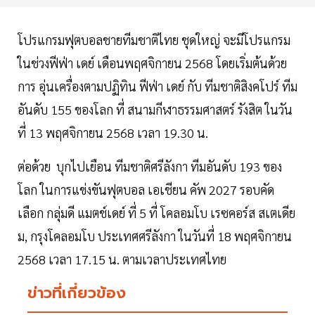
โปรแกรมฟุตบอลชายทีมชาติไทย ชุดใหญ่ จะมีโปรแกรม
ในช่วงฟีฟ่า เดย์ เดือนพฤศจิกายน 2568 โดยเริ่มต้นด้วย
การ อุ่นเครื่องตามปฏิทิน ฟีฟ่า เดย์ กับ ทีมชาติสิงคโปร์ ทีม
อันดับ 155 ของโลก ที่ สนามกีฬาธรรมศาสตร์ รังสิต ในวัน
ที่ 13 พฤศจิกายน 2568 เวลา 19.30 น.
ต่อด้วย บุกไปเยือน ทีมชาติศรีลังกา ทีมอันดับ 193 ของ
โลก ในการแข่งขันฟุตบอล เอเชียน คัพ 2027 รอบคัด
เลือก กลุ่มดี แมตช์เดย์ ที่ 5 ที่ โคลอมโบ เรซคอร์ส สเตเดีย
ม, กรุงโคลอมโบ ประเทศศรีลังกา ในวันที่ 18 พฤศจิกายน
2568 เวลา 17.15 น. ตามเวลาประเทศไทย
ข่าวที่เกี่ยวข้อง