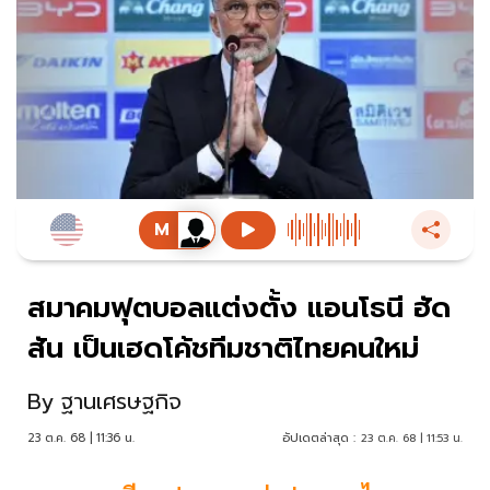
สมาคมฟุตบอลแต่งตั้ง แอนโธนี ฮัด
สัน เป็นเฮดโค้ชทีมชาติไทยคนใหม่
By
ฐานเศรษฐกิจ
23 ต.ค. 68 | 11:36 น.
อัปเดตล่าสุด :
23 ต.ค. 68 | 11:53 น.