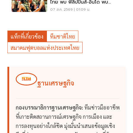
ไทย พบ ฟิลิปปินส์-อินโด พบ
เวียดนาม SEA V CUP 2026
07 ส.ค. 2569 | 01:09 น.
แท็กที่เกี่ยวข้อง
ทีมชาติไทย
สมาคมฟุตบอลแห่งประเทศไทย
ฐานเศรษฐกิจ
กองบรรณาธิการฐานเศรษฐกิจ:
ทีมข่าวมืออาชีพ
ที่เกาะติดสถานการณ์เศรษฐกิจ การเมือง และ
การลงทุนอย่างใกล้ชิด มุ่งมั่นนำเสนอข้อมูลเชิง