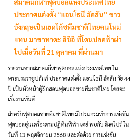
สมาคมกีฬาฟุตบอลแห่งประเทศไทย
ประกาศแต่งตั้ง "แอนโธนี ฮัดสัน” ชาว
อังกฤษเป็นเฮดโค้ชทีมชาติไทยคนใหม่
แทน มาซาทาดะ อิชิอิ ที่โดนปลดฟ้าผ่า
ไปเมื่อวันที่ 21 ตุลาคม ที่ผ่านมา
รายงานจากสมาคมกีฬาฟุตบอลแห่งประเทศไทย ใน
พระบรมราชูปถัมภ์ ประกาศแต่งตั้ง แอนโธนี ฮัดสัน วัย 44
ปี เป็นหัวหน้าผู้ฝึกสอนฟุตบอลชายทีมชาติไทย โดยจะ
เริ่มงานทันที
สำหรับฟุตบอลชายทีมชาติไทย มีโปรแกรมทำการแข่งขัน
ฟุตบอลอุ่นเครื่องตามปฏิทินฟีฟ่า เดย์ พบกับ สิงคโปร์ ใน
วันที่ 13 พฤศจิกายน 2568 และต่อด้วย การแข่งขัน