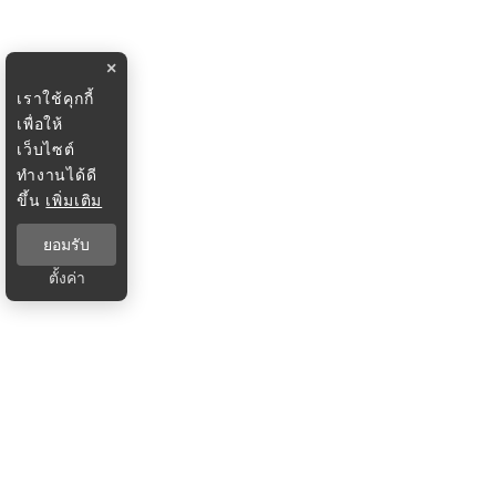
×
เราใช้คุกกี้
เพื่อให้
เว็บไซต์
ทำงานได้ดี
ขึ้น
เพิ่มเติม
ยอมรับ
ตั้งค่า