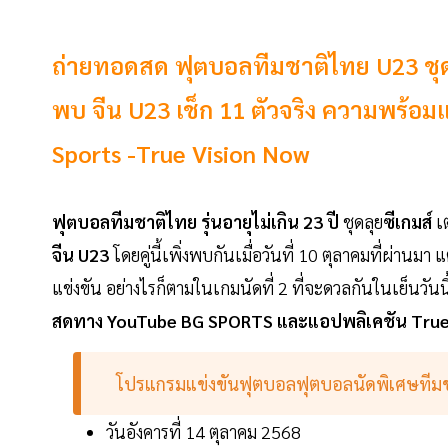
ถ่ายทอดสด ฟุตบอลทีมชาติไทย U23 ชุดลุ
พบ จีน U23 เช็ก 11 ตัวจริง ความพร้อม
Sports -True Vision Now
ฟุตบอลทีมชาติไทย รุ่นอายุไม่เกิน 23 ปี
ชุดลุย
ซีเกมส์
เ
จีน U23
โดยคู่นี้เพิ่งพบกันเมื่อวันที่ 10 ตุลาคมที่ผ่า
แข่งขัน อย่างไรก็ตามในเกมนัดที่ 2 ที่จะดวลกันในเย็นวัน
สดทาง YouTube BG SPORTS และแอปพลิเคชัน True
โปรแกรมแข่งขันฟุตบอลฟุตบอลนัดพิเศษทีมชา
วันอังคารที่ 14 ตุลาคม 2568