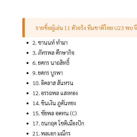
รายชื่อผู้เล่น 11 ตัวจริง ทีมชาติไทย U23 พบ 
2. ชานนท์ ทำมา
3. ภัทรพล ศึกษากิจ
6. ยศกร นาถสิทธิ์
9. ยศกร บูรพา
10. อิคลาส สันหรน
12. อรรถพล แสงทอง
14. ชินเงิน ภูตันหยง
15. ชัยพล อดทน (C)
17. ธนกฤต โชติเมืองปัก
21. พลเอก มณีกร