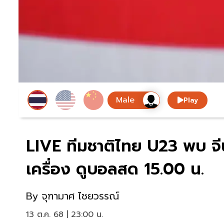
Play
LIVE ทีมชาติไทย U23 พบ จ
เครื่อง ดูบอลสด 15.00 น.
By
จุฑามาศ ไชยวรรณ์
13 ต.ค. 68 | 23:00 น.