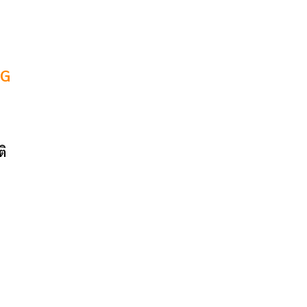
BG
ติ