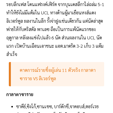
รอบลีกเฟส โดนแฟรงค์เฟิร์ต จากบุนเดสลีกาไล่ถล่ม 5-1
ทำให้ยังไม่มีแต้มใน UCL ทางด้านผู้มาเยือนหงส์แดง
ลิเวอร์พูล ผลงานในลีก รั้งจ่าฝูงเช่นเดียวกัน แต่นัดล่าสุด
พ่ายให้กับคริสตัล พาเลซ ถือเป็นการแพ้นัดแรกของ
ฤดูกาล หลังลงแข่งไปแล้ว 6 นัด ส่วนผลงานใน UCL นัด
แรก เปิดบ้านเฉือนเอาชนะ แอต.มาดริด 3-2 เก็บ 3 แต้ม
สำเร็จ
คาดการณ์รายชื่อผู้เล่น 11 ตัวจริง กาลาตา
ซาราย VS ลิเวอร์พูล
กาลาตาซาราย
ชาคีย์,ซิงโก้,ซานเชซ, บาร์ดักชี,จาคอบส์,ตอร์เรย