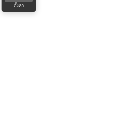
ตั้งค่า