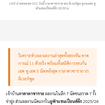
LIVE ถ่ายทอดสด UCL วันนี้ กาลาตาซาราย พบ ลิเวอร์พูล ดูบอลสด ยู
ฟ่าแชมเปียนส์ลีก 02.00 น.
วิเคราะห์บอล ผลงานล่าสุดทั้งสองทีม คาด
การณ์ 11 ตัวจริง พร้อมทั้งสถิติการพบกัน
เฮด ทู เฮด 5 นัดหลังสุด กาลาตาซาราย VS
ลิเวอร์พูล
เจ้าบ้าน
กาลาตาซาราย
ผลงานในลีก 7 นัดชนะรวด 7 รั้ง
จ่าฝูง ส่วนผลงานนัดแรกใน
ยูฟ่าแชมเปียนส์ลีก
2025/26