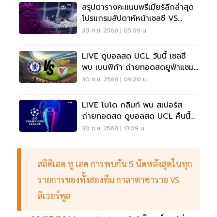
สรุปตารางคะแนนพรีเมียร์ลีกล่าสุด
โปรแกรมสัปดาห์หน้าเชลซี VS
ลิเวอร์พูล
30 ก.ย. 2568 | 05:09 น.
LIVE ดูบอลสด UCL วันนี้ เชลซี
พบ เบนฟิก้า ถ่ายทอดสดยูฟ่าแชม
เปียนส์ลีก 02.00 น.
30 ก.ย. 2568 | 09:20 น.
LIVE โบโด กลิมท์ พบ สเปอร์ส
ถ่ายทอดสด ดูบอลสด UCL คืนนี้
02.00 น.
30 ก.ย. 2568 | 13:09 น.
สถิติเฮด ทู เฮด การพบกัน 5 นัดหลังสุดในทุก
รายการของทั้งสองทีม กาลาตาซาราย VS
ลิเวอร์พูล