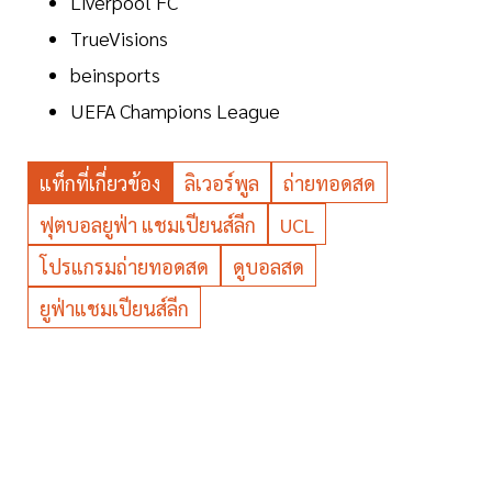
Liverpool FC
TrueVisions
beinsports
UEFA Champions League
แท็กที่เกี่ยวข้อง
ลิเวอร์พูล
ถ่ายทอดสด
ฟุตบอลยูฟ่า แชมเปียนส์ลีก
UCL
โปรแกรมถ่ายทอดสด
ดูบอลสด
ยูฟ่าแชมเปียนส์ลีก