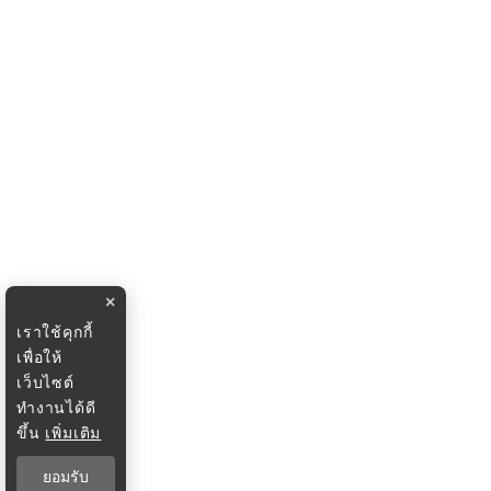
×
เราใช้คุกกี้
เพื่อให้
เว็บไซต์
ทำงานได้ดี
ขึ้น
เพิ่มเติม
ยอมรับ