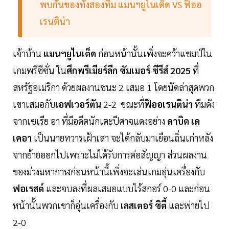
พบกันของทั้งสองทีม แมนฯยูไนเต็ด VS ฟิออ
เรนติน่า
เจ้าบ้าน
แมนฯยูไนเต็ด
ก่อนหน้านั้นเพิ่งจะคว้าแชมป์ใน
เกมพรีซีซั่น ใน
ศึกพรีเมียร์ลีก ซัมเมอร์ ซีรีส์ 2025
ที่
สหรัฐอเมริกา ด้วยผลงานชนะ 2 เสมอ 1 โดยนัดล่าสุดพวก
เขาเสมอกับ
เอฟเวอร์ตัน
2-2 ขณะที่
ฟิออเรนติน่า
ทีมดัง
จากเซเรีย อา ที่มีอดีตนักเตะปีศาจแดงอย่าง
ดาบิด เด
เคอา
เป็นนายทวารเฝ้าเสา จะได้กลับมาเยือนถิ่นเก่าหลัง
จากย้ายออกไปเพราะไม่ได้รับการต่อสัญญา ส่วนผลงาน
ของม่วงมหากาฬก่อนหน้านี้เพิ่งจะเล่นเกมอุ่นเครื่องกับ
ฟอเรสต์
และจบลงที่ผลเสมอแบบไร้สกอร์ 0-0 และก่อน
หน้านั้นพวกเขาก็อุ่นเครื่องกับ
เลสเตอร์ ซิตี้
และพ่ายไป
2-0