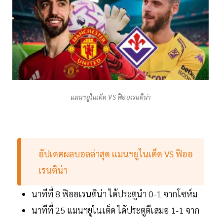
แมนฯยูไนเต็ด VS ฟิออเรนติน่า
อัปเดตผลบอลล่าสุด แมนฯยูไนเต็ด VS ฟิออ
เรนติน่า
นาทีที่ 8 ฟิออเรนติน่า ได้ประตูนำ 0-1 จากโซห์ม
นาทีที่ 25 แมนฯยูไนเต็ด ได้ประตูตีเสมอ 1-1 จาก