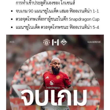
การทำเข้าประตูตัวเองของ โกเซนส์
จบเกม 90 แมนฯยูไนเต็ด เสมอ ฟิออเรนติน่า 1-1
ดวลจุดโทษเพื่อหาผู้ชนะในศึก Snapdragon Cup
แมนฯยูไนเต็ด ดวลจุดโทษชนะ ฟิออเรนติน่า 5-4