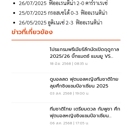
26/07/2025 ฟิออเรนติน่า 2-0 คาร์ราเรเซ่
25/07/2025 กรอสเซโต้ 0-3 ฟิออเรนติน่า
26/05/2025 อูดิเนเซ่ 2-3 ฟิออเรนติน่า
ข่าวที่เกี่ยวข้อง
โปรแกรมพรีเมียร์ลีกนัดเปิดฤดูกาล
2025/26 บิ๊กแมตซ์ แมนยู VS
อาร์เซนอล
18 มิ.ย. 2568 | 08:35 น.
ดูบอลสด ฟุตบอลหญิงทีมชาติไทย
ลุยศึกชิงแชมป์อาเซียน 2025
03 ส.ค. 2568 | 19:00 น.
ทีมชาติไทย เตรียมดวล กัมพูชา ศึก
ฟุตบอลหญิงชิงแชมป์อาเซียน
2025
06 ส.ค. 2568 | 17:05 น.