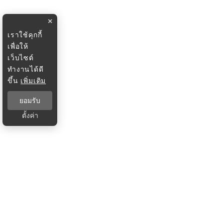
×
เราใช้คุกกี้
เพื่อให้
เว็บไซต์
ทำงานได้ดี
ขึ้น
เพิ่มเติม
ยอมรับ
ตั้งค่า