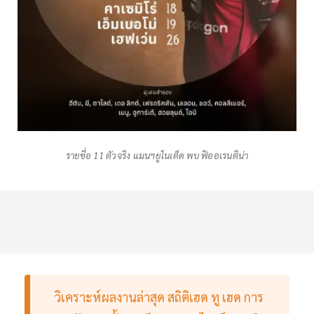
รายชื่อ 11 ตัวจริง แมนฯยูไนเต็ด พบ ฟิออเรนติน่า
วิเคราะห์ผลงานล่าสุด สถิติเฮด ทู เฮด การ