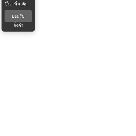
ขึ้น
เพิ่มเติม
ยอมรับ
ตั้งค่า