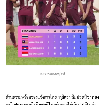
ตารางคะแนนกลุ่ม B
ด้านความพร้อมของแข้งสาวไทย
"กุลิสรา ลิ้มปวะนิช" กอง
หน้าฟุตบอลหญิงทีมชาติไทยรุ่นอายุไม่เกิน 19 ปี
กล่าว