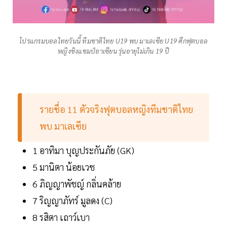
โปรแกรมบอลไทยวันนี้ ทีมชาติไทย U19 พบ มาเลเซีย U19 ศึกฟุตบอล
หญิงชิงแชมป์อาเซียน รุ่นอายุไม่เกิน 19 ปี
รายชื่อ 11 ตัวจริงฟุตบอลหญิงทีมชาติไทย
พบ มาเลเซีย
1 อาทิมา บุญประกันภัย (GK)
5 มานิตา น้อยเวช
6 ภิญญาพัชญ์ กลิ่นคล้าย
7 ริญญาภัทร์ มูลดง (C)
8 รสิตา เถาว์เบา