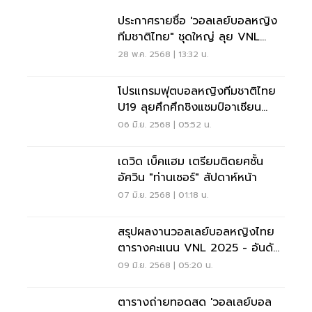
ประกาศรายชื่อ 'วอลเลย์บอลหญิง
ทีมชาติไทย" ชุดใหญ่ ลุย VNL
2025
28 พ.ค. 2568 | 13:32 น.
โปรแกรมฟุตบอลหญิงทีมชาติไทย
U19 ลุยศึกศึกชิงแชมป์อาเซียน
2025
06 มิ.ย. 2568 | 05:52 น.
เดวิด เบ็คแฮม เตรียมติดยศชั้น
อัศวิน "ท่านเซอร์" สัปดาห์หน้า
07 มิ.ย. 2568 | 01:18 น.
สรุปผลงานวอลเลย์บอลหญิงไทย
ตารางคะแนน VNL 2025 - อันดับ
โลกล่าสุด
09 มิ.ย. 2568 | 05:20 น.
ตารางถ่ายทอดสด 'วอลเลย์บอล