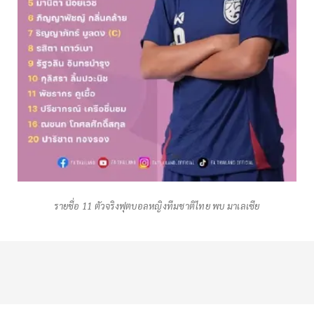
รายชื่อ 11 ตัวจริงฟุตบอลหญิงทีมชาติไทย พบ มาเลเซีย