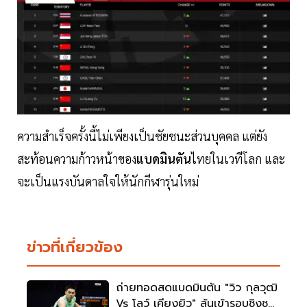
ความสำเร็จครั้งนี้ไม่เพียงเป็นชัยชนะส่วนบุคคล แต่ยัง
สะท้อนความก้าวหน้าของ
แบดมินตัน
ไทยในเวทีโลก และ
จะเป็นแรงบันดาลใจให้นักกีฬารุ่นใหม่
ข่าวที่เกี่ยวข้อง
ถ่ายทอดสดแบดมินตัน "วิว กุลวุฒิ
Vs โลว์ เคียงยิว" ลุ้นเข้ารอบชิงชนะ