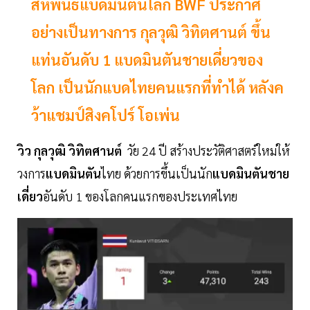
สหพันธ์แบดมินตันโลก BWF ประกาศ
อย่างเป็นทางการ กุลวุฒิ วิทิตศานต์ ขึ้น
แท่นอันดับ 1 แบดมินตันชายเดี่ยวของ
โลก เป็นนักแบดไทยคนแรกที่ทำได้ หลังค
ว้าแชมป์สิงคโปร์ โอเพ่น
วิว กุลวุฒิ วิทิตศานต์
วัย 24 ปี สร้างประวัติศาสตร์ใหม่ให้
วงการ
แบดมินตัน
ไทย ด้วยการขึ้นเป็นนัก
แบดมินตันชาย
เดี่ยว
อันดับ 1 ของโลกคนแรกของประเทศไทย