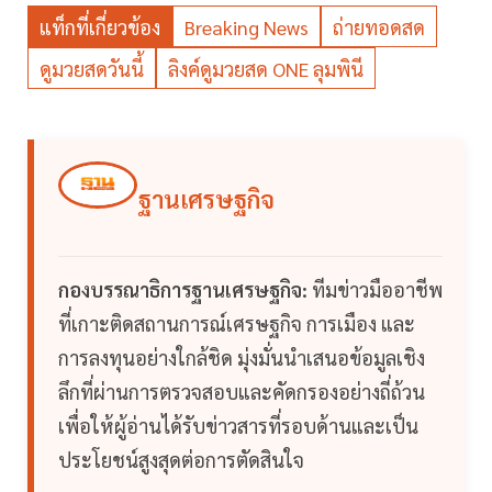
แท็กที่เกี่ยวข้อง
Breaking News
ถ่ายทอดสด
ดูมวยสดวันนี้
ลิงค์ดูมวยสด ONE ลุมพินี
ฐานเศรษฐกิจ
กองบรรณาธิการฐานเศรษฐกิจ:
ทีมข่าวมืออาชีพ
ที่เกาะติดสถานการณ์เศรษฐกิจ การเมือง และ
การลงทุนอย่างใกล้ชิด มุ่งมั่นนำเสนอข้อมูลเชิง
ลึกที่ผ่านการตรวจสอบและคัดกรองอย่างถี่ถ้วน
เพื่อให้ผู้อ่านได้รับข่าวสารที่รอบด้านและเป็น
ประโยชน์สูงสุดต่อการตัดสินใจ