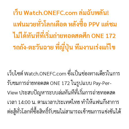
เว็บ Watch.ONEFC.com ล่มฉับพลัน!
แฟนมวยทั่วโลกเดือด หลังซื้อ PPV แต่ชม
ไม่ได้ทันทีที่เริ่มถ่ายทอดสดศึก ONE 172
รถถัง-ตะวันฉาย ที่ญี่ปุ่น ทีมงานเร่งแก้ไข
เว็บไซต์ Watch.ONEFC.com ซึ่งเป็นช่องทางเดียวในการ
รับชมการถ่ายทอดสด ONE 172 ในรูปแบบ Pay-Per-
View ประสบปัญหาระบบล่มทันทีที่เริ่มการถ่ายทอดสด
เวลา 14:00 น. ตามเวลาประเทศไทย ทำให้แฟนกีฬาการ
ต่อสู้ทั่วโลกที่ซื้อสิทธิ์รับชมไม่สามารถเข้าชมการแข่งขันได้