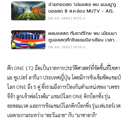
ถ่ายทอดสด 'เปแอสเช พบ แมนยู'ดู
บอลสด 8 ส.ค.ช่อง MUTV - AIS
PLAY เช็คผลบอลสดที่นี่
08 ส.ค. 2569 | 16:52 น.
ผลบอลสด ทีมชาติไทย พบ เมียนมา
ดูบอลสดศึกชิงแชมป์อาเซียน เวลา
20.00 น.
08 ส.ค. 2569 | 14:59 น.
ศึก ONE 172 ถือเป็นรายการประวัติศาสตร์ที่จัดขึ้นที่ไซตา
มะ ซูเปอร์ อารีนา ประเทศญี่ปุ่น โดยมีการชิงเข็มขัดแชมป์
โลก ONE ถึง 5 คู่ ซึ่งรวมถึงการป้องกันตำแหน่งของ "เพชร
จีจ้า ลูกเจ้าพ่อโรงต้ม" แชมป์โลก ONE คิกบ็อกซิ่ง รุ่น
อะตอมเวต และการชิงแชมป์โลกคิกบ็อกซิ่ง รุ่นเฟเธอร์เวต
เฉพาะกาลระหว่าง "ตะวันฉาย" กับ "มาซาอากิ"