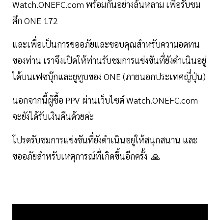
Watch.ONEFC.com พร้อมกันอย่างล้นหลาม เพื่อรับชม
ศึก ONE 172
และเพื่อเป็นการขออภัยและขอบคุณสำหรับความอดทน
ของท่าน เราจึงเปิดให้ท่านรับชมการแข่งขันที่ยังดำเนินอยู่
ได้บนเฟซบุ๊กและยูทูบของ ONE (ภายนอกประเทศญี่ปุ่น)
นอกจากนี้ผู้ซื้อ PPV ผ่านเว็บไซต์ Watch.ONEFC.com
จะยังได้รับเงินคืนด้วยค่ะ
โปรดรับชมการแข่งขันที่ยังดำเนินอยู่ให้สนุกสนาน และ
ขออภัยสำหรับเหตุการณ์ที่เกิดขึ้นอีกครั้ง 🙏