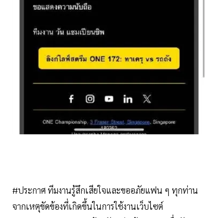
#ประกาศ ทีมงานรู้สึกเสียใจและขออภัยแฟน ๆ ทุกท่าน
จากเหตุขัดข้องที่เกิดขึ้นในการใช้งานเว็บไซต์