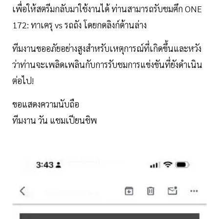
เพื่อให้สตรีมกลับมาใช้งานได้ ท่านสามารถรับชมศึก ONE
172: ทาเครุ vs รถถัง โดยกดลิงก์ด้านล่าง
ทีมงานขออภัยอย่างสูงสำหรับเหตุการณ์ที่เกิดขึ้นและหวัง
ว่าท่านจะเพลิดเพลินกับการรับชมการแข่งขันที่ยังดำเนิน
ต่อไป!
ขอแสดงความนับถือ
ทีมงาน วัน แชมเปียนชิพ