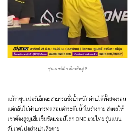
ซุปเปอร์เล็ก เกียรติหมู่ 9
แม้ว่าซุปเปอร์เล็กจะสามารถชั่งน้ำหนักผ่านได้ทั้งสองรอบ
แต่กลับไม่ผ่านการทดสอบค่าระดับน้ำในร่างกาย ส่งผลให้
เขาต้องสูญเสียเข็มขัดแชมป์โลก ONE มวยไทย รุ่นแบน
ตัมเวตไปอย่างน่าเสียดาย