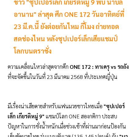
ข่าว "ซุปเปอร์เล็ก เกียรติหมู่ 9 พบ นาบิล
อานาน" ล่าสุด ศึก ONE 172 วันอาทิตย์ที่
23 มี.ค.นี้ ยังต่อยกันไหม กี่โมง ถ่ายทอด
สดช่องไหน หลังซุปเปอร์เล็กเสียแชมป์
โลกบนตราชั่ง
ความเคลื่อนไหวล่าสุดจากศึก
ONE 172 : ทาเครุ vs รถถัง
ที่จะจัดขึ้นในวันที่ 23 มีนาคม 2568 ที่ประเทศญี่ปุ่น
มีเรื่องน่าเสียดายสำหรับแฟนมวยชาวไทยเมื่อ
"ซุปเปอร์
เล็ก เกียรติหมู่ 9"
แชมป์โลก ONE สองกติกา ประสบ
ปัญหาในการชั่งน้ำหนักเมื่อช่วงเช้าที่ผ่านมาก่อนป้องกัน
เข็มขัดมวยไทย รุ่นแบนตัมเวต (135-145 ปอนด์) กับ
"นา