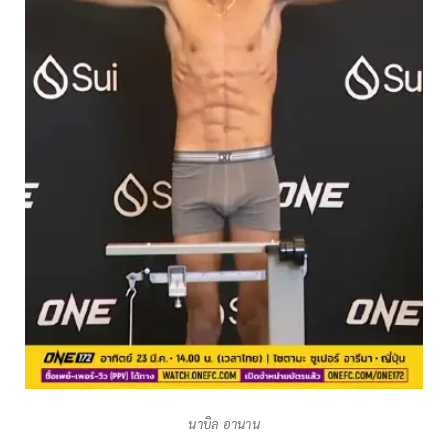
นาบิล อานาน