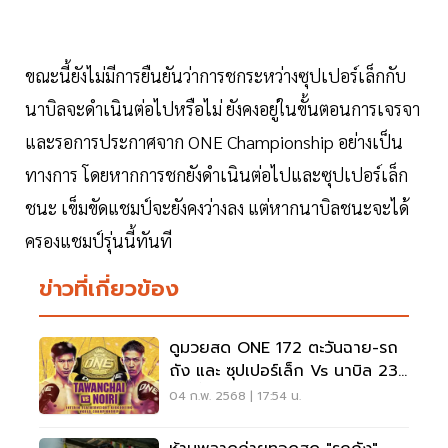
ขณะนี้ยังไม่มีการยืนยันว่าการชกระหว่างซุปเปอร์เล็กกับ
นาบิลจะดำเนินต่อไปหรือไม่ ยังคงอยู่ในขั้นตอนการเจรจา
และรอการประกาศจาก ONE Championship อย่างเป็น
ทางการ โดยหากการชกยังดำเนินต่อไปและซุปเปอร์เล็ก
ชนะ เข็มขัดแชมป์จะยังคงว่างลง แต่หากนาบิลชนะจะได้
ครองแชมป์รุ่นนี้ทันที
ข่าวที่เกี่ยวข้อง
ดูมวยสด ONE 172 ตะวันฉาย-รถ
ถัง และ ซุปเปอร์เล็ก Vs นาบิล 23
มี.ค.นี้
04 ก.พ. 2568 | 17:54 น.