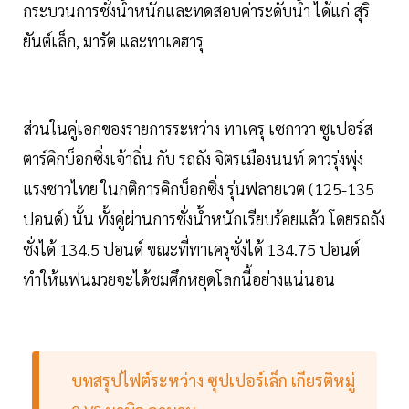
กระบวนการชั่งน้ำหนักและทดสอบค่าระดับน้ำ ได้แก่ สุริ
ยันต์เล็ก, มารัต และทาเคฮารุ
ส่วนในคู่เอกของรายการระหว่าง ทาเครุ เซกาวา ซูเปอร์ส
ตาร์คิกบ็อกซิ่งเจ้าถิ่น กับ รถถัง จิตรเมืองนนท์ ดาวรุ่งพุ่ง
แรงชาวไทย ในกติการคิกบ็อกซิ่ง รุ่นฟลายเวต (125-135
ปอนด์) นั้น ทั้งคู่ผ่านการชั่งน้ำหนักเรียบร้อยแล้ว โดยรถถัง
ชั่งได้ 134.5 ปอนด์ ขณะที่ทาเครุชั่งได้ 134.75 ปอนด์
ทำให้แฟนมวยจะได้ชมศึกหยุดโลกนี้อย่างแน่นอน
บทสรุปไฟต์ระหว่าง ซุปเปอร์เล็ก เกียรติหมู่