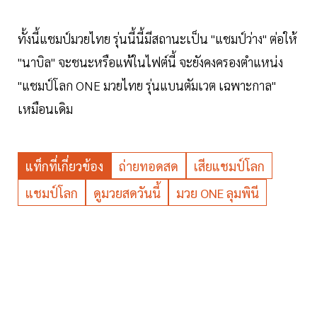
ทั้งนี้แชมป์มวยไทย รุ่นนี้นี้มีสถานะเป็น "แชมป์ว่าง" ต่อให้
"นาบิล" จะชนะหรือแพ้ในไฟต์นี้ จะยังคงครองตำแหน่ง
"แชมป์โลก ONE มวยไทย รุ่นแบนตัมเวต เฉพาะกาล"
เหมือนเดิม
แท็กที่เกี่ยวข้อง
ถ่ายทอดสด
เสียแชมป์โลก
แชมป์โลก
ดูมวยสดวันนี้
มวย ONE ลุมพินี