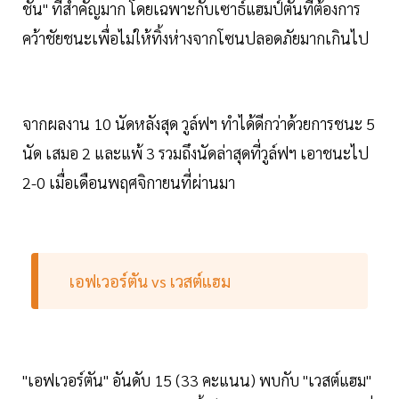
ชั้น" ที่สำคัญมาก โดยเฉพาะกับเซาธ์แฮมป์ตันที่ต้องการ
คว้าชัยชนะเพื่อไม่ให้ทิ้งห่างจากโซนปลอดภัยมากเกินไป
จากผลงาน 10 นัดหลังสุด วูล์ฟฯ ทำได้ดีกว่าด้วยการชนะ 5
นัด เสมอ 2 และแพ้ 3 รวมถึงนัดล่าสุดที่วูล์ฟฯ เอาชนะไป
2-0 เมื่อเดือนพฤศจิกายนที่ผ่านมา
เอฟเวอร์ตัน vs เวสต์แฮม
"เอฟเวอร์ตัน" อันดับ 15 (33 คะแนน) พบกับ "เวสต์แฮม"