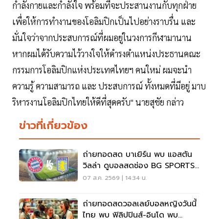
กำลังกายและกำลังใจ พร้อมที่จะประสานงานกับทุกฝ่าย
เพื่อให้การทำงานของโอลิมปิกเป็นไปอย่างราบรื่น และ
มั่นใจว่าจากประสบการณ์ที่ผมอยู่ในวงการกีฬามานาน
หากผมได้รับความไว้วางใจให้ดำรงตำแหน่งประธานคณะ
กรรมการโอลิมปิกแห่งประเทศไทยฯ คนใหม่ ผมจะนำ
ความรู้ ความสามารถ และ ประสบการณ์ ทั้งหมดที่มีอยู่ มาบ
ริหารงานโอลิมปิกไทยให้ดีที่สุดครับ" นายสุชัย กล่าว
ข่าวที่เกี่ยวข้อง
ถ่ายทอดสด บาเยิร์น พบ แอสตัน
วิลล่า ดูบอลสดช่อง BG SPORTS
เวลา 19.00 น.
07 ส.ค. 2569 | 14:34 น.
ถ่ายทอดสดวอลเลย์บอลหญิงวันนี้
ไทย พบ ฟิลิปปินส์-อินโด พบ