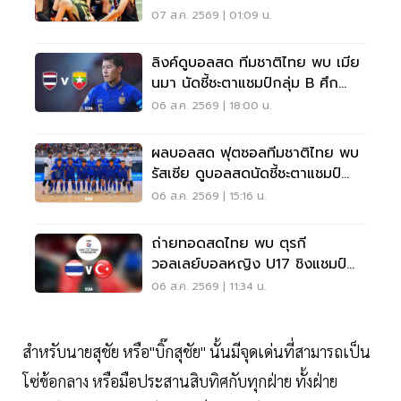
เวียดนาม SEA V CUP 2026
07 ส.ค. 2569 | 01:09 น.
ลิงค์ดูบอลสด ทีมชาติไทย พบ เมีย
นมา นัดชี้ชะตาแชมป์กลุ่ม B ศึก
ASEAN HYUNDAI CUP 2026
06 ส.ค. 2569 | 18:00 น.
ผลบอลสด ฟุตซอลทีมชาติไทย พบ
รัสเซีย ดูบอลสดนัดชี้ชะตาแชมป์
20.30 น.
06 ส.ค. 2569 | 15:16 น.
ถ่ายทอดสดไทย พบ ตุรกี
วอลเลย์บอลหญิง U17 ชิงแชมป์
โลก 2026 ตีสี่ 7 ส.ค. 69
06 ส.ค. 2569 | 11:34 น.
สำหรับนายสุชัย หรือ"บิ๊กสุชัย" นั้นมีจุดเด่นที่สามารถเป็น
โซ่ข้อกลาง หรือมือประสานสิบทิศกับทุกฝ่าย ทั้งฝ่าย