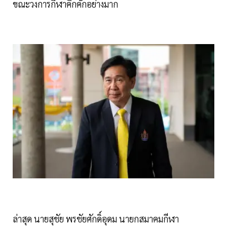
ขณะวงการกีฬาคึกคักอย่างมาก
ล่าสุด นายสุชัย พรชัยศักดิ์อุดม นายกสมาคมกีฬา