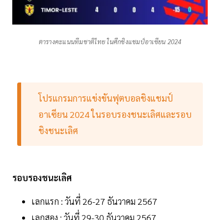
ตารางคะแนนทีมชาติไทย ในศึกชิงแชมป์อาเซียน 2024
โปรแกรมการแข่งขันฟุตบอลชิงแชมป์
อาเซียน 2024 ในรอบรองชนะเลิศและรอบ
ชิงชนะเลิศ
รอบรองชนะเลิศ
เลกแรก : วันที่ 26-27 ธันวาคม 2567
เลกสอง : วันที่ 29-30 ธันวาคม 2567