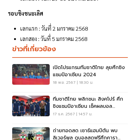
รอบชิงชนะเลิศ
เลกแรก : วันที่ 2 มกราคม 2568
เลกสอง : วันที่ 5 มกราคม 2568
ข่าวที่เกี่ยวข้อง
เปิดโปรแกรมทีมชาติไทย ลุยศึกชิง
แชมป์อาเซียน 2024
18 พ.ย. 2567 | 18:30 น.
ทีมชาติไทย พลิกชนะ สิงคโปร์ ศึก
ชิงแชมป์อาเซียน เช็คผลบอล
ตารางคะแนนที่นี่
17 ธ.ค. 2567 | 14:57 น.
ถ่ายทอดสด เซาธ์แฮมป์ตัน พบ
ลิเวอร์พูล ดูบอลสดฟรีศึกคารา