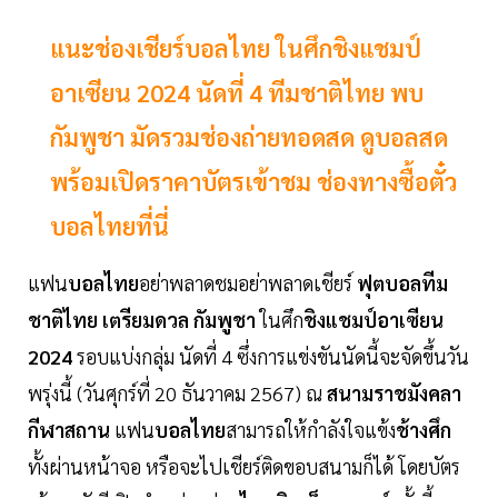
แนะช่องเชียร์บอลไทย ในศึกชิงแชมป์
อาเซียน 2024 นัดที่ 4 ทีมชาติไทย พบ
กัมพูชา มัดรวมช่องถ่ายทอดสด ดูบอลสด
พร้อมเปิดราคาบัตรเข้าชม ช่องทางซื้อตั๋ว
บอลไทยที่นี่
แฟน
บอลไทย
อย่าพลาดชมอย่าพลาดเชียร์
ฟุตบอลทีม
ชาติไทย เตรียมดวล กัมพูชา
ในศึก
ชิงแชมป์อาเซียน
2024
รอบแบ่งกลุ่ม นัดที่ 4 ซึ่งการแข่งขันนัดนี้จะจัดขึ้นวัน
พรุ่งนี้ (วันศุกร์ที่ 20 ธันวาคม 2567) ณ
สนามราชมังคลา
กีฬาสถาน
แฟน
บอลไทย
สามารถให้กำลังใจแข้ง
ช้างศึก
ทั้งผ่านหน้าจอ หรือจะไปเชียร์ติดขอบสนามก็ได้ โดยบัตร