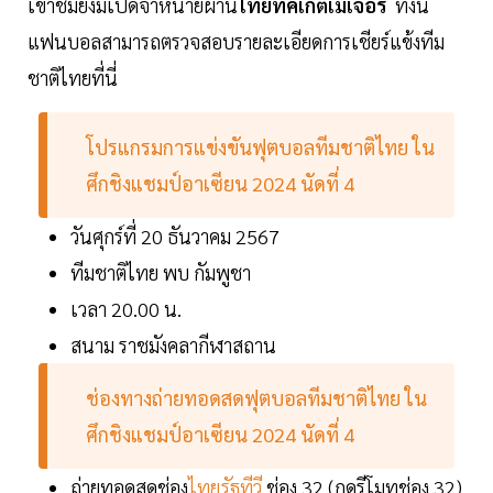
เข้าชมยังมีเปิดจำหน่ายผ่าน
ไทยทิคเก็ตเมเจอร์
ทั้งนี้
แฟนบอลสามารถตรวจสอบรายละเอียดการเชียร์แข้งทีม
ชาติไทยที่นี่
โปรแกรมการแข่งขันฟุตบอลทีมชาติไทย ใน
ศึกชิงแชมป์อาเซียน 2024 นัดที่ 4
วันศุกร์ที่ 20 ธันวาคม 2567
ทีมชาติไทย พบ กัมพูชา
เวลา 20.00 น.
สนาม ราชมังคลากีฬาสถาน
ช่องทางถ่ายทอดสดฟุตบอลทีมชาติไทย ใน
ศึกชิงแชมป์อาเซียน 2024 นัดที่ 4
ถ่ายทอดสดช่อง
ไทยรัฐทีวี
ช่อง 32 (กดรีโมทช่อง 32)