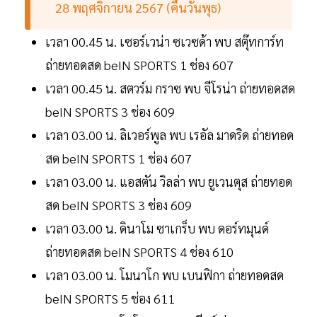
28 พฤศจิกายน 2567 (คืนวันพุธ)
เวลา 00.45 น. เซอร์เวน่า ซเวซด้า พบ สตุ๊ทการ์ท
ถ่ายทอดสด beIN SPORTS 1 ช่อง 607
เวลา 00.45 น. สตวร์ม กราซ พบ จีโรน่า ถ่ายทอดสด
beIN SPORTS 3 ช่อง 609
เวลา 03.00 น. ลิเวอร์พูล พบ เรอัล มาดริด ถ่ายทอด
สด beIN SPORTS 1 ช่อง 607
เวลา 03.00 น. แอสตัน วิลล่า พบ ยูเวนตุส ถ่ายทอด
สด beIN SPORTS 3 ช่อง 609
เวลา 03.00 น. ดินาโม ซาเกร็บ พบ ดอร์ทมุนด์
ถ่ายทอดสด beIN SPORTS 4 ช่อง 610
เวลา 03.00 น. โมนาโก พบ เบนฟิกา ถ่ายทอดสด
beIN SPORTS 5 ช่อง 611