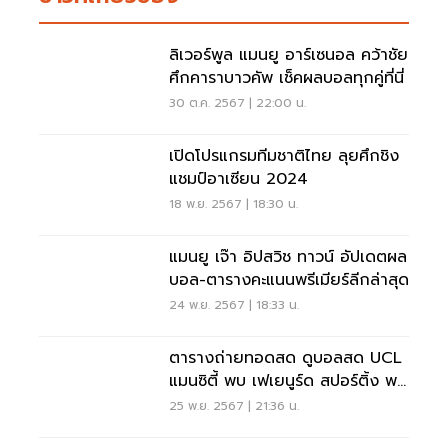
ลิเวอร์พูล​ แมนยู อาร์เซนอล ​คว้าชัย
ศึกคาราบาวคัพ เช็คผลบอลทุกคู่ที่นี่
30 ต.ค. 2567 | 22:00 น.
เปิดโปรแกรมทีมชาติไทย ลุยศึกชิง
แชมป์อาเซียน 2024
18 พ.ย. 2567 | 18:30 น.
แมนยู เจ๊า อิปสวิช ทาวน์​ อัปเดตผล
บอล-ตารางคะแนนพรีเมียร์​ลีก​ล่าสุด
24 พ.ย. 2567 | 18:33 น.
ตารางถ่ายทอดสด ดูบอลสด UCL
แมนซิตี้ พบ เฟเยนูร์ด สปอร์ติ้ง พบ
อาร์เซนอล
25 พ.ย. 2567 | 21:36 น.