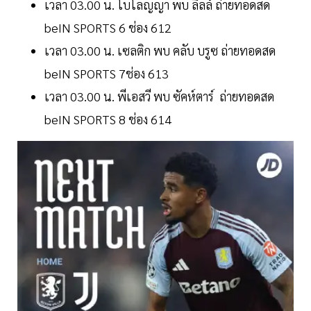
เวลา 03.00 น. โบโลญญา พบ ลีลล์ ถ่ายทอดสด
beIN SPORTS 6 ช่อง 612
เวลา 03.00 น. เซลติก พบ คลับ บรูซ ถ่ายทอดสด
beIN SPORTS 7ช่อง 613
เวลา 03.00 น. พีเอสวี พบ ซัคห์ตาร์ ถ่ายทอดสด
beIN SPORTS 8 ช่อง 614