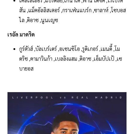
เคลเลเฮอร์ ,แบรดลีย์,โกนาเต้ ,ฟาน ไดจ์ค ,โรเบิร์ต
สัน ,แม็คอัลลิสเตอร์ ,กราเฟ่นแบร์ก ,ซาลาห์ ,โซบอส
ไล ,ดิอาซ ,นูนเญซ
เรอัล มาดริด
กูร์ตัวส์ ,บัลเบร์เดร์ ,อเซนซิโอ ,รูดิเกอร์ ,เมนดี้ ,โม
ดริซ ,คามาวินก้า ,เบลลิงแฮม ,ดิอาซ ,เอ็มบัปเป้ ,เซ
บายอส