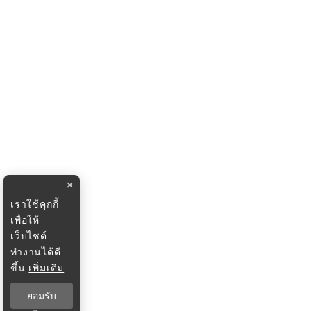
×
เราใช้คุกกี้
เพื่อให้
เว็บไซต์
ทำงานได้ดี
ขึ้น
เพิ่มเติม
ยอมรับ