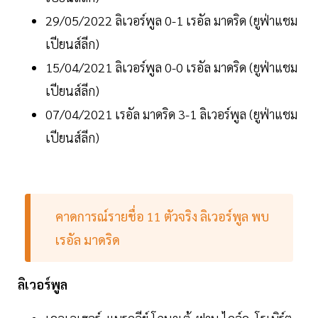
29/05/2022 ลิเวอร์พูล 0-1 เรอัล มาดริด (ยูฟ่าแชม
เปียนส์ลีก)
15/04/2021 ลิเวอร์พูล 0-0 เรอัล มาดริด (ยูฟ่าแชม
เปียนส์ลีก)
07/04/2021 เรอัล มาดริด 3-1 ลิเวอร์พูล (ยูฟ่าแชม
เปียนส์ลีก)
คาดการณ์รายชื่อ 11 ตัวจริง ลิเวอร์พูล พบ
เรอัล มาดริด
ลิเวอร์พูล