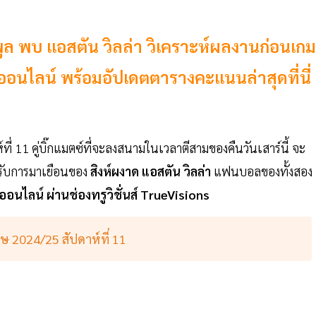
์พูล พบ แอสตัน วิลล่า วิเคราะห์ผลงานก่อนเกม
ออนไลน์ พร้อมอัปเดตตารางคะแนนล่าสุดที่นี่
์ที่ 11 คู่บิ๊กแมตซ์ที่จะลงสนามในเวลาตีสามของคืนวันเสาร์นี้ จะ
รับการมาเยือนของ
สิงห์ผงาด แอสตัน วิลล่า
แฟนบอลของทั้งสอง
นไลน์ ผ่านช่องทรูวิชั่นส์ TrueVisions
ษ 2024/25 สัปดาห์ที่ 11