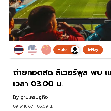
Play
ถ่ายทอดสด ลิเวอร์พูล พบ แอ
เวลา 03.00 น.
By
ฐานเศรษฐกิจ
09 พ.ย. 67 | 05:09 น.