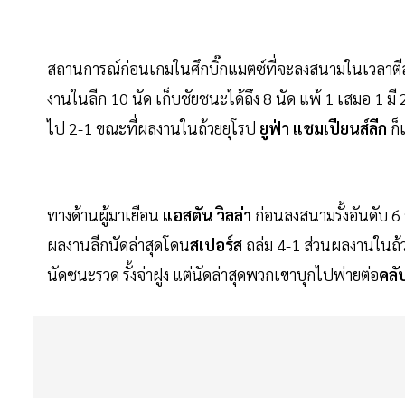
สถานการณ์ก่อนเกมในศึกบิ๊กแมตซ์ที่จะลงสนามในเวลาตีสาม
งานในลีก 10 นัด เก็บชัยชนะได้ถึง 8 นัด แพ้ 1 เสมอ 1 
ไป 2-1 ขณะที่ผลงานในถ้วยยุโรป
ยูฟ่า แชมเปียนส์ลีก
ก็
ทางด้านผู้มาเยือน
แอสตัน วิลล่า
ก่อนลงสนามรั้งอันดับ 6
ผลงานลีกนัดล่าสุดโดน
สเปอร์ส
ถล่ม 4-1 ส่วนผลงานในถ้วย
นัดชนะรวด รั้งจ่าฝูง แต่นัดล่าสุดพวกเขาบุกไปพ่ายต่อ
คลั