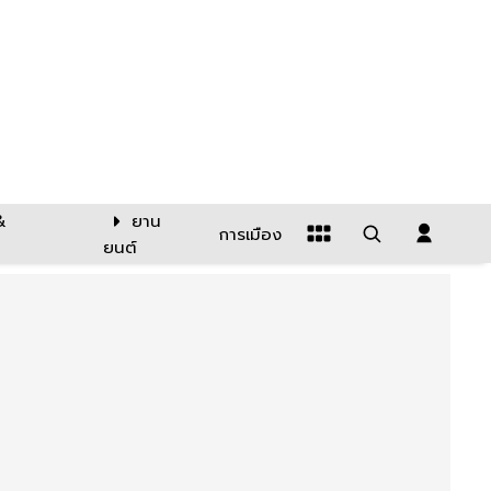
&
ยาน
การเมือง
ยนต์