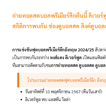
ถ่ายทอดสดบอลพรีเมียร์ลีกคืนนี้ ลิเวอร
สถิติการพบกัน ช่องดูบอลสด ลิงค์ดูบอล
การแข่งขันฟุตบอลพรีเมียร์ลีกอังกฤษ 2024/25
สัปดาห
เป็นการพบกันระหว่าง
หงส์แดง ลิเวอร์พูล
เปิดแอนฟิลด์
ทีมสามารถติดตามรับชม
การถ่ายทอดสด ดูบอลสด ดูบอลออ
โปรแกรมถ่ายทอดสดฟุตบอลพรีเมียร์ลีก อังกฤ
วันอาทิตย์ที่ 10 พฤศจิกายน 2567 (คืนวันเสาร์)
ลิเวอร์พูล พบ แอสตัน วิลล่า