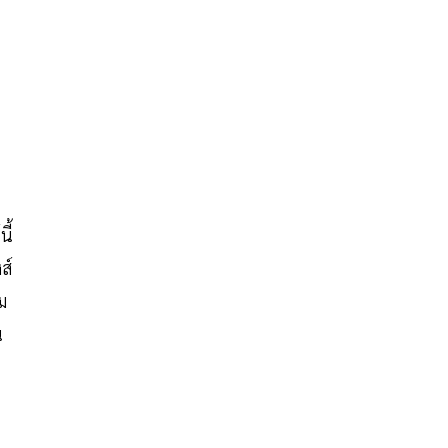
ี้
ส์
ม
น