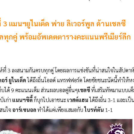
่ 3 แมนฯยูไนเต็ด พ่าย ลิเวอร์พูล ด้านเชลซี
ทุกคู่ พร้อมอัพเดตตารางคะแนนพรีเมียร์ลีก
ห์ที่ 3 ลงสนามกันครบทุกคู่ โดยผลการแข่งขันที่น่าสนใจในสัปดาห์น
อร์ ยูไนเต็ด
ได้ถึงถิ่นโอลด์ แทรฟฟอร์ด
โดยชัยชนะนัดนี้ทำให้หง
ก็บได้ 9 คะแนนเต็ม ส่วนผลบอลคู่อื่นๆ
เชลซี
ที่เสริมทัพมาแบบเต็
์เก่า
แมนฯซิตี้
ก็บุกไปเอาชนะ
เวสต์แฮม
ได้ถึงถิ่น 3-1 และเป็
่าสนใจ
อาร์เซนอล
ทำได้แค่เพียงเสมอกับ
ไบรท์ตัน
1-1