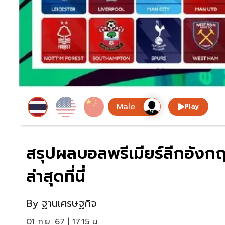
Play
สรุปผลบอลพรีเมียร์ลีกอังก
ล่าสุดที่นี่
By
ฐานเศรษฐกิจ
01 ก.ย. 67 | 17:15 น.