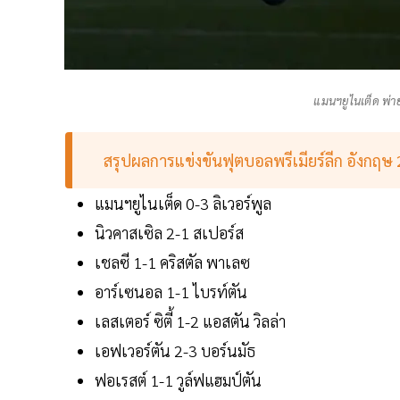
แมนฯยูไนเต็ด พ่าย
สรุปผลการแข่งขันฟุตบอลพรีเมียร์ลีก อังกฤษ 
แมนฯยูไนเต็ด 0-3 ลิเวอร์พูล
นิวคาสเซิล 2-1 สเปอร์ส
เชลซี 1-1 คริสตัล พาเลซ
อาร์เซนอล 1-1 ไบรท์ตัน
เลสเตอร์ ซิตี้ 1-2 แอสตัน วิลล่า
เอฟเวอร์ตัน 2-3 บอร์นมัธ
ฟอเรสต์ 1-1 วูล์ฟแฮมป์ตัน