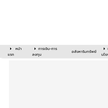
หน้า
การเงิน-การ
อสังหาริมทรัพย์
แรก
ลงทุน
นโย