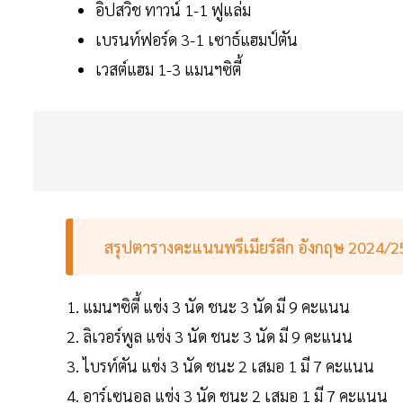
อิปสวิช ทาวน์ 1-1 ฟูแล่ม
เบรนท์ฟอร์ด 3-1 เซาธ์แฮมป์ตัน
เวสต์แฮม 1-3 แมนฯซิตี้
สรุปตารางคะแนนพรีเมียร์ลีก อังกฤษ 2024/25 
แมนฯซิตี้ แข่ง 3 นัด ชนะ 3 นัด มี 9 คะแนน
ลิเวอร์พูล แข่ง 3 นัด ชนะ 3 นัด มี 9 คะแนน
ไบรท์ตัน แข่ง 3 นัด ชนะ 2 เสมอ 1 มี 7 คะแนน
อาร์เซนอล แข่ง 3 นัด ชนะ 2 เสมอ 1 มี 7 คะแนน