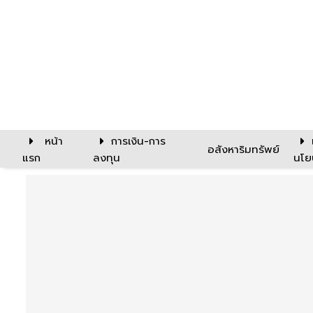
หน้า
การเงิน-การ
อสังหาริมทรัพย์
แรก
ลงทุน
นโย