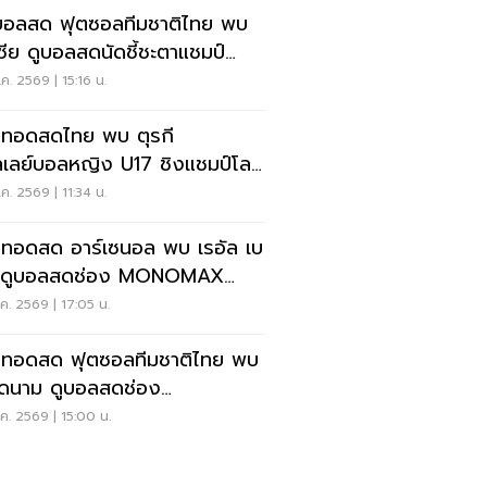
อลสด ฟุตซอลทีมชาติไทย พบ
เซีย ดูบอลสดนัดชี้ชะตาแชมป์
30 น.
ค. 2569 | 15:16 น.
ยทอดสดไทย พบ ตุรกี
เลย์บอลหญิง U17 ชิงแชมป์โลก
6 ตีสี่ 7 ส.ค. 69
ค. 2569 | 11:34 น.
ยทอดสด อาร์เซนอล พบ เรอัล เบ
ส ดูบอลสดช่อง MONOMAX
า 01.30 น.
ค. 2569 | 17:05 น.
ยทอดสด ฟุตซอลทีมชาติไทย พบ
ยดนาม ดูบอลสดช่อง
eVision เวลา 20.30 น.
ค. 2569 | 15:00 น.