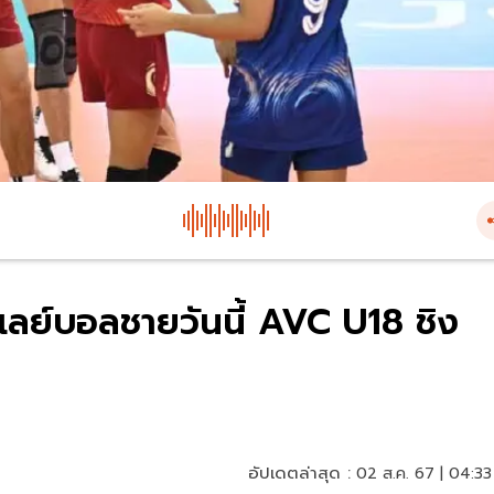
ลย์บอลชายวันนี้ AVC U18 ชิง
อัปเดตล่าสุด :
02 ส.ค. 67 | 04:33