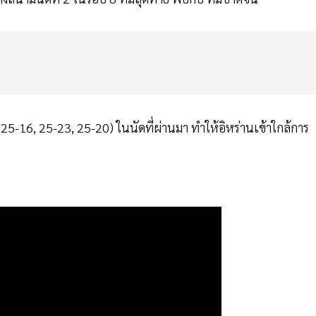
-16, 25-23, 25-20) ในนัดที่ผ่านมา ทำให้อิหร่านเข้าใกล้การ