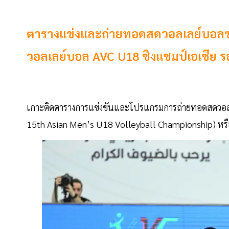
ตารางแข่งและถ่ายทอดสดวอลเลย์บอลชาย
วอลเลย์บอล AVC U18 ชิงแชมป์เอเชีย ร
เกาะติดตารางการแข่งขันและโปรแกรมการถ่ายทอดสดวอลเลย์บ
15th Asian Men’s U18 Volleyball Championship) หร