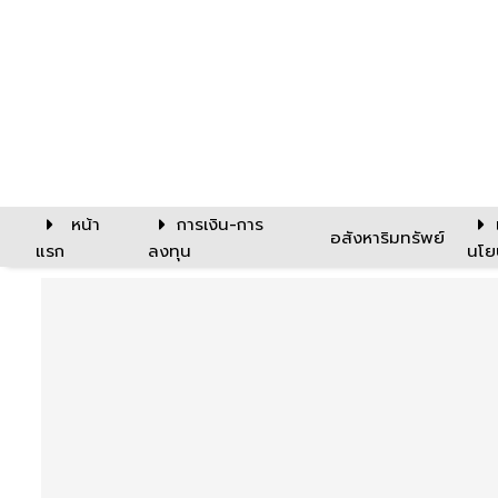
หน้า
การเงิน-การ
อสังหาริมทรัพย์
แรก
ลงทุน
นโย