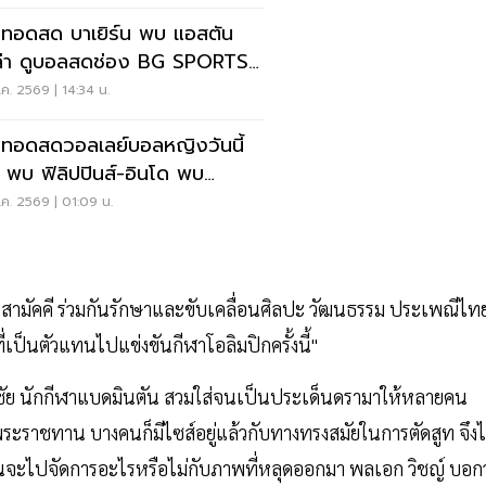
ยทอดสด บาเยิร์น พบ แอสตัน
ล่า ดูบอลสดช่อง BG SPORTS
า 19.00 น.
ค. 2569 | 14:34 น.
ยทอดสดวอลเลย์บอลหญิงวันนี้
 พบ ฟิลิปปินส์-อินโด พบ
ยดนาม SEA V CUP 2026
ค. 2569 | 01:09 น.
สามัคคี ร่วมกันรักษาและขับเคลื่อนศิลปะ วัฒนธรรม ประเพณีไท
่เป็นตัวแทนไปแข่งขันกีฬาโอลิมปิกครั้งนี้"
ัตนชัย นักกีฬาแบดมินตัน สวมใส่จนเป็นประเด็นดรามาให้หลายคน
พระราชทาน บางคนก็มีไซส์อยู่แล้วกับทางทรงสมัยในการตัดสูท จึงไ
วนจะไปจัดการอะไรหรือไม่กับภาพที่หลุดออกมา พลเอก วิชญ์ บอกว