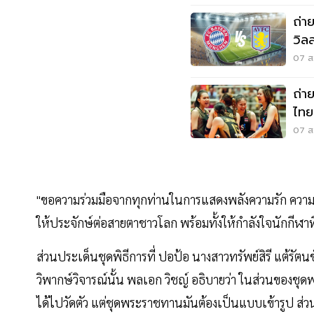
ถ่า
วิล
เวล
07 ส.
ถ่า
ไทย
เวี
07 ส.
"ขอความร่วมมือจากทุกท่านในการแสดงพลังความรัก ความ
ให้ประจักษ์ต่อสายตาชาวโลก พร้อมทั้งให้กำลังใจนักกีฬาที
ส่วนประเด็นชุดพิธีการที่ ปอป้อ นางสาวทรัพย์สิรี แต้ร
วิพากษ์วิจารณ์นั้น พลเอก วิชญ์ อธิบายว่า ในส่วนของชุด
ได้ไปวัดตัว แต่ชุดพระราชทานมันต้องเป็นแบบเข้ารูป ส่