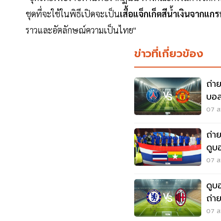
ชุดที่จะใช้ในพิธีเปิดจะเป็น
เสื้อแจ็กเก็ตสีน้ำเงินจากแก
ราวและอัตลักษณ์ความเป็นไทย"
ข่าวที่เกี่ยวข้อง
ถ่า
บอล
AIS
07 ส.
ถ่า
ดูบ
20.
07 ส.
ดูบ
ถ่า
SPO
07 ส.