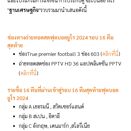
และโปรแกรมการแข่งขัน การประกบคู่ จะเป็นอย่างไร
"
ฐานเศรษฐกิจ
"รวบรวมมานำเสนอดังนี้
ช่องทางถ่ายทอดสดฟุตบอลยูโร 2024 รอบ 16 ทีม
สุดท้าย
ช่องTrue premier football 3 ช่อง 603 (
คลิกที่นี่
)
ถ่ายทอดสดช่อง PPTV HD 36 แอปพลิเคชัน PPTV
(
คลิกที่นี่
)
รายชื่อ 16 ทีมที่ผ่านเข้าสู่รอบ 16 ทีมสุดท้ายฟุตบอล
ยูโร 2024
กลุ่ม A เยอรมนี , สวิตเซอร์แลนด์
กลุ่ม B สเปน , อิตาลี
กลุ่ม C อังกฤษ, เดนมาร์ก ,สโลวีเนีย