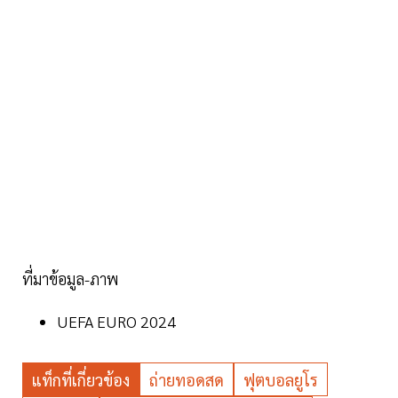
ที่มาข้อมูล-ภาพ
UEFA EURO 2024
แท็กที่เกี่ยวข้อง
ถ่ายทอดสด
ฟุตบอลยูโร