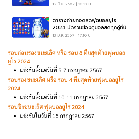
ไทยรัฐทีวี ทรูวิชั่นส์
12 มิ.ย. 2567 | 10:19 น.
ตารางถ่ายทอดสดฟุตบอลยูโร
2024 มัดรวมช่องดูบอลสดทุกคู่ที่นี่
13 มิ.ย. 2567 | 17:10 น.
รอบก่อนรองชนะเลิศ หรือ รอบ 8 ทีมสุดท้ายฟุตบอล
ยูโร 2024
แข่งขันตั้งแต่วันที่ 5-7 กรกฎาคม 2567
รอบรองชนะเลิศ หรือ รอบ 4 ทีมสุดท้ายฟุตบอลยูโร
2024
แข่งขันตั้งแต่วันที่ 10-11 กรกฎาคม 2567
รอบชิงชนะเลิศ ฟุตบอลยูโร 2024
แข่งขันในวันที่ 15 กรกฎาคม 2567