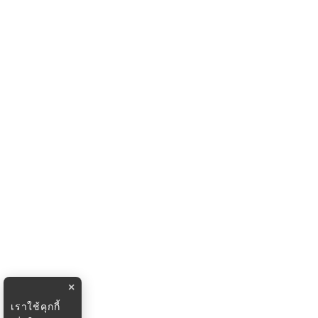
×
เราใช้คุกกี้