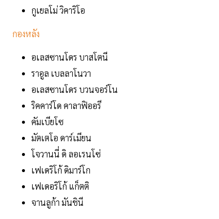
กูเยลโม่ วิคาริโอ
กองหลัง
อเลสซานโดร บาสโตนี
ราอูล เบลลาโนวา
อเลสซานโดร บวนจอร์โน
ริคคาร์โด คาลาฟิออรี
คัมเบียโซ
มัตเตโอ ดาร์เมียน
โจวานนี่ ดิ ลอเรนโซ่
เฟเดริโก้ ดิมาร์โก
เฟเดอริโก้ แก็ตติ
จานลูก้า มันชินี