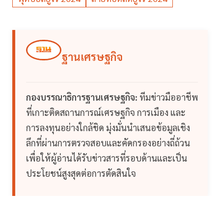
ฐานเศรษฐกิจ
กองบรรณาธิการฐานเศรษฐกิจ:
ทีมข่าวมืออาชีพ
ที่เกาะติดสถานการณ์เศรษฐกิจ การเมือง และ
การลงทุนอย่างใกล้ชิด มุ่งมั่นนำเสนอข้อมูลเชิง
ลึกที่ผ่านการตรวจสอบและคัดกรองอย่างถี่ถ้วน
เพื่อให้ผู้อ่านได้รับข่าวสารที่รอบด้านและเป็น
ประโยชน์สูงสุดต่อการตัดสินใจ