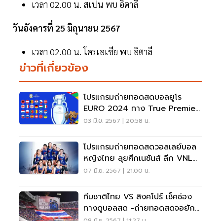
เวลา 02.00 น. สเปน พบ อิตาลี
วันอังคารที่ 25 มิถุนายน 2567
เวลา 02.00 น. โครเอเชีย พบ อิตาลี
ข่าวที่เกี่ยวข้อง
โปรแกรมถ่ายทอดสดบอลยูโร
EURO 2024 ทาง True Premier
Football 15 มิ.ย.-15 ก.ค.67
03 มิ.ย. 2567 | 20:58 น.
โปรแกรมถ่ายทอดสดวอลเลย์บอล
หญิงไทย ลุยศึกเนชันส์ ลีก VNL
2024 สัปดาห์ที่ 3
07 มิ.ย. 2567 | 21:00 น.
ทีมชาติไทย VS สิงคโปร์ เช็คช่อง
ทางดูบอลสด -ถ่ายทอดสดจอยักษ์
ศึกคัดบอลโลก
08 มิ.ย. 2567 | 11:27 น.