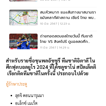
สน.หัวหมาก แนะเส้นทางมาสนามรา
ชมังคลากีฬาสถาน เชียร์ ไทย พบ
สิงคโปร์
10 มิ.ย. 2567 | 12:23 น.
ถ่ายทอดสดบอลไทยวันนี้ ทีมชาติ
ไทย VS สิงคโปร์ ดูบอลสดศึก
ฟุตบอลโลก 19.30 น.
11 มิ.ย. 2567 | 14:29 น.
สำหรับรายชื่อขุนพลอัซซูรี ทีมชาติอิตาลี ใน
ศึกฟุตบอลยูโร 2024 ที่โค้ชลูชาโน่ สปัลเล็ตติ
เรียกติดทีมชาติในครั้งนี้ ประกอบไปด้วย
ผู้รักษาประตู
ลุยจิ ดอนนารุมมา
อเล็กซ์ เมเร็ต