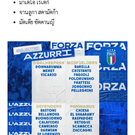
มาเตโอ เรเตกี
จานลูกา สคามัคก้า
มัตเตีย ซัคคานญี