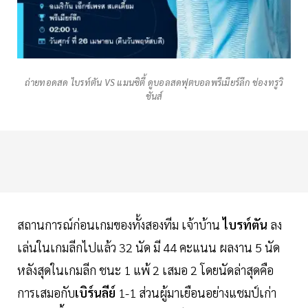
ถ่ายทอดสด ไบรท์ตัน VS แมนซิตี้ ดูบอลสดฟุตบอลพรีเมียร์ลีก ช่องทรูวิ
ชันส์
สถานการณ์ก่อนเกมของทั้งสองทีม เจ้าบ้าน
ไบรท์ตัน
ลง
เล่นในเกมลีกไปแล้ว 32 นัด มี 44 คะแนน ผลงาน 5 นัด
หลังสุดในเกมลีก ชนะ 1 แพ้ 2 เสมอ 2 โดยนัดล่าสุดคือ
การเสมอกับ
เบิร์นลีย์
1-1 ส่วนผู้มาเยือนอย่างแชมป์เก่า