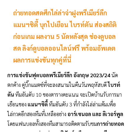
ถ่ายทอดสดศึกไล่ล่าจ่าฝูงพรีเมียร์ลีก
แมนฯซิตี้ บุกไปเยือน ไบรท์ตัน ส่องสถิติ
ก่อนเกม ผลงาน 5 นัดหลังสุด ช่องดูบอล
สด ลิงก์ดูบอลออนไลน์ฟรี พร้อมอัพเดต
ผลการแข่งขันทุกคู่ที่นี่
การแข่งขันฟุตบอลพรีเมียร์ลีก อังกฤษ 2023/24
นัด
ตกค้าง คู่บิ๊กแมตซ์ที่จะลงสนามในคืนวันพฤหัสบดี
ไบรท์
ตัน
ทีมอันดับ 10 ของตารางคะแนน จะเปิดบ้านรับการมา
เยือนของ
แมนฯซิตี้
ทีมอันดับ 3 ที่กำลังไล่ล่าแต้มเพื่อ
ไล่กวดอีกสองทีมที่เหลืออย่าง
อาร์เซนอล และ ลิเวอร์พูล
โดยแฟนบอลทั้งสองทีมสามารถติดตามรับชม
การถ่ายทอด