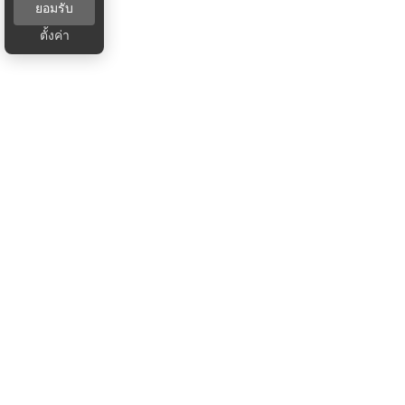
ยอมรับ
ตั้งค่า