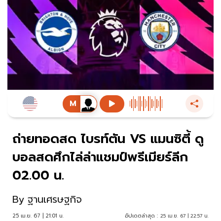
ถ่ายทอดสด ไบรท์ตัน VS แมนซิตี้ ดู
บอลสดศึกไล่ล่าแชมป์พรีเมียร์ลีก
02.00 น.
By
ฐานเศรษฐกิจ
25 เม.ย. 67 | 21:01 น.
อัปเดตล่าสุด :
25 เม.ย. 67 | 22:57 น.