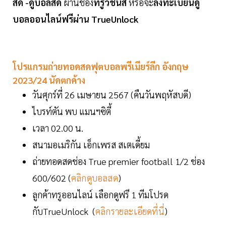
สด -ดูบอลสด
ผ่านช่อง
ทรูวิชันส์
หรือจะ
ลงทะเบียนดู
บอลออนไลน์ฟรีผ่าน TrueUnlock
โปรแกรมถ่ายทอดสดฟุตบอลพรีเมียร์ลีก อังกฤษ
2023/24 นัดตกค้าง
วันศุกร์ที่ 26 เมษายน 2567 (คืนวันพฤหัสบดี)
ไบรท์ตัน พบ แมนฯซิตี้
เวลา 02.00 น.
สนามอเมริกัน เอ็กเพรส สเตเดี้ยม
ถ่ายทอดสดช่อง True premier football 1/2 ช่อง
600/602 (
คลิกดูบอลสด
)
ลูกค้าทรูออนไลน์ เลือกดูฟรี 1 ทีมโปรด
กับTrueUnlock (
คลิกรายละเอียดที่นี่
)