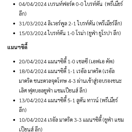
04/04/2024 เบรนท์ฟอร์ด 0-0 ไบรท์ตัน (พรีเมียร์
ลีก)
31/03/2024 ลิเวอร์พูล 2-1 ไบรท์ตัน (พรีเมียร์ลีก)
15/03/2024 ไบรท์ตัน 1-0 โรม่า (ยูฟ่า ยูโรปา ลีก)
แมนฯซิตี้
20/04/2024 แมนฯซิตี้ 1-0 เชลซี (เอฟเอ คัพ)
18/04/2024 แมนฯซิตี้ 1-1 เรอัล มาดริด (เรอัล
มาดริด ชนะดวลจุดโทษ 4-3 ผ่านเข้าสู่รอบรองชนะ
เลิศ ฟุตบอลยูฟ่า แชมเปียนส์ ลีก)
13/04/2024 แมนฯซิตี้ 5-1 ลูตัน ทาวน์ (พรีเมียร์
ลีก)
10/04/2024 เรอัล มาดริด 3-3 แมนฯซิตี้ (ยูฟ่า แชม
เปียนส์ ลีก)