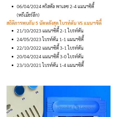
06/04/2024 คริสตัล พาเลซ 2-4 แมนฯซิตี้
(พรีเมียร์ลีก)
สถิติการพบกัน 5 นัดหลังสุด ไบรท์ตัน VS แมนฯซิตี้
21/10/2023 แมนฯซิตี้ 2-1 ไบรท์ตัน
24/05/2023 ไบรท์ตัน 1-1 แมนฯซิตี้
22/10/2022 แมนฯซิตี้ 3-1 ไบรท์ตัน
20/04/2024 แมนฯซิตี้ 3-0 ไบรท์ตัน
23/10/2021 ไบรท์ตัน 1-4 แมนฯซิตี้