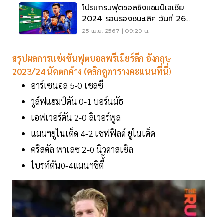
โปรแกรมฟุตซอลชิงแชมป์เอเชีย
2024 รอบรองชนะเลิศ วันที่ 26
เม.ย.67
25 เม.ย. 2567 | 09:20 น.
สรุปผลการแข่งขันฟุตบอลพรีเมียร์ลีก อังกฤษ
2023/24 นัดตกค้าง (
คลิกดูตารางคะแนนที่นี่
)
อาร์เซนอล 5-0 เชลซี
วูล์ฟแฮมป์ตัน 0-1 บอร์นมัธ
เอฟเวอร์ตัน 2-0 ลิเวอร์พูล
แมนฯยูไนเต็ด 4-2 เชฟฟิลด์ ยูไนเต็ด
คริสตัล พาเลซ 2-0 นิวคาสเซิล
ไบรท์ตัน​0-4แมน​ฯ​ซิตี้​้