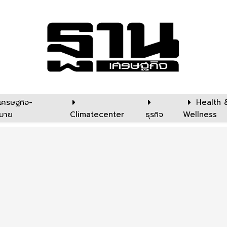
เศรษฐกิจ-
Health 
บาย
Climatecenter
ธุรกิจ
Wellness