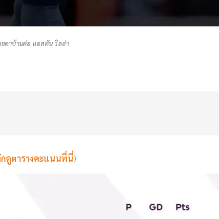
ายคาบ้านค่อ แอสตัน วิลล่า
ิกดูตารางคะแนนที่นี่
)