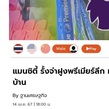
Play
แมนซิตี้ รั้งจ่าฝูงพรีเมียร์ล
บ้าน
By
ฐานเศรษฐกิจ
14 เม.ย. 67 | 18:00 น.