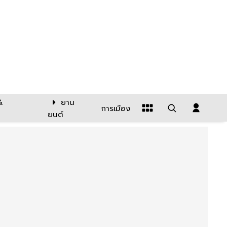
&
ยาน
การเมือง
ยนต์