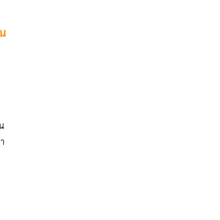
าน
อน
มา