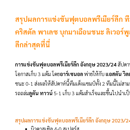
สรุปผลการแข่งขันฟุตบอลพรีเมียร์ลีก ที
คริสตัล พาเลซ บุกมาเฉือนชนะ ลิเวอร์
ลีกล่าสุดที่นี่
การแข่งขันฟุตบอลพรีเมียร์ลีก อังกฤษ 2023/24
สัปดาห
โอกาสเก็บ 3 แต้ม โดย
อาร์เซนอล
พ่ายให้กับ
แอสตัน วิลล
ชนะ 0-1 ส่งผลให้สัปดาห์นี้ทีมเต็งแชมป์ทั้ง 2 ทีมนี้ไม่ส
รถถล่ม
ลูตัน ทาวน์
5-1 เก็บ 3 แต้มสำเร็จและขึ้นไปนำเป
สรุปผลการแข่งขันฟุตบอลพรีเมียร์ลีก อังกฤษ 2023/24
นิวคาสเซิล 4-0 สเปอร์ส