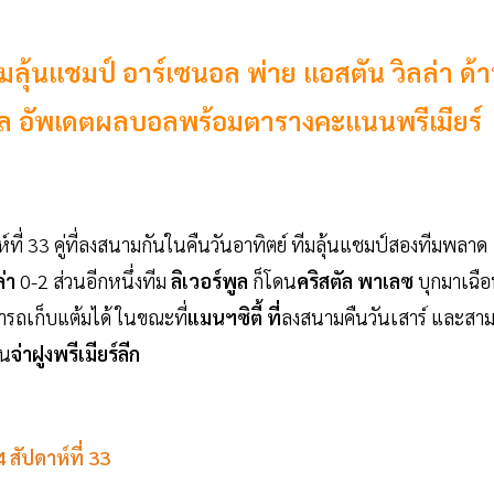
มลุ้นแชมป์ อาร์เซนอล พ่าย แอสตัน วิลล่า ด้
พูล อัพเดตผลบอลพร้อมตารางคะแนนพรีเมียร์
์ที่ 33 คู่ที่ลงสนามกันในคืนวันอาทิตย์ ทีมลุ้นแชมป์สองทีมพลาด
่า
0-2 ส่วนอีกหนึ่งทีม
ลิเวอร์พูล
ก็โดน
คริสตัล พาเลซ
บุกมาเฉื
ามารถเก็บแต้มได้ ในขณะที่
แมนฯซิตี้ ที่
ลงสนามคืนวันเสาร์ และสา
็น
จ่าฝูงพรีเมียร์ลีก
 สัปดาห์ที่ 33