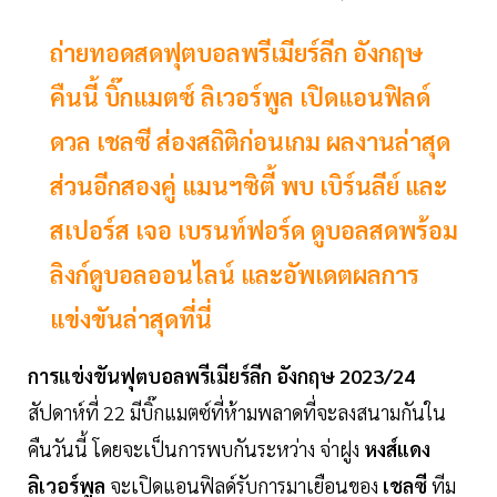
ถ่ายทอดสดฟุตบอลพรีเมียร์ลีก อังกฤษ
คืนนี้ บิ๊กแมตซ์ ลิเวอร์พูล เปิดแอนฟิลด์
ดวล เชลซี ส่องสถิติก่อนเกม ผลงานล่าสุด
ส่วนอีกสองคู่ แมนฯซิตี้ พบ เบิร์นลีย์ และ
สเปอร์ส เจอ เบรนท์ฟอร์ด ดูบอลสดพร้อม
ลิงก์ดูบอลออนไลน์ และอัพเดตผลการ
แข่งขันล่าสุดที่นี่
การแข่งขันฟุตบอลพรีเมียร์ลีก อังกฤษ 2023/24
สัปดาห์ที่ 22 มีบิ๊กแมตซ์ที่ห้ามพลาดที่จะลงสนามกันใน
คืนวันนี้ โดยจะเป็นการพบกันระหว่าง จ่าฝูง
หงส์แดง
ลิเวอร์พูล
จะเปิดแอนฟิลด์รับการมาเยือนของ
เชลซี
ทีม