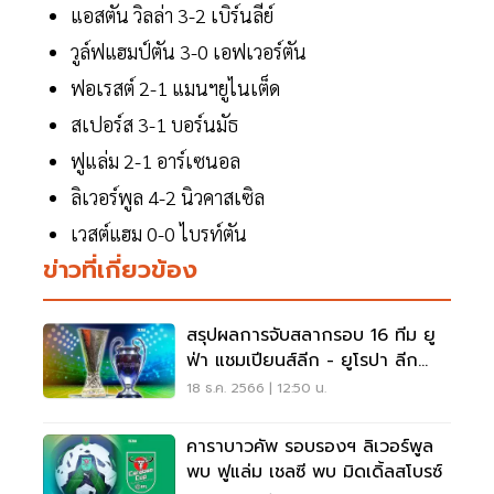
แอสตัน วิลล่า 3-2 เบิร์นลีย์
วูล์ฟแฮมป์ตัน 3-0 เอฟเวอร์ตัน
ฟอเรสต์ 2-1 แมนฯยูไนเต็ด
สเปอร์ส 3-1 บอร์นมัธ
ฟูแล่ม 2-1 อาร์เซนอล
ลิเวอร์พูล 4-2 นิวคาสเซิล
เวสต์แฮม​ 0-0 ไบรท์ตัน​
ข่าวที่เกี่ยวข้อง
สรุปผลการจับสลากรอบ 16 ทีม ยู
ฟ่า แชมเปียนส์ลีก - ยูโรปา ลีก
รอบเพลย์ออฟ
18 ธ.ค. 2566 | 12:50 น.
คาราบาวคัพ รอบรองฯ ลิเวอร์พูล
พบ ฟูแล่ม เชลซี พบ มิดเดิ้ลสโบรซ์