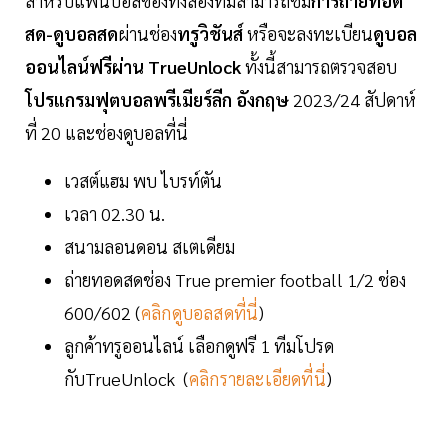
สำหรับแฟนบอลของทั้งสองทีมสามารถชม
การถ่ายทอด
สด-ดูบอลสด
ผ่านช่อง
ทรูวิชันส์
หรือจะลงทะเบียน
ดูบอล
ออนไลน์ฟรีผ่าน TrueUnlock
ทั้งนี้สามารถตรวจสอบ
โปรแกรมฟุตบอลพรีเมียร์ลีก อังกฤษ
2023/24 สัปดาห์
ที่ 20 และช่องดูบอลที่นี่
เวสต์แฮม พบ ไบรท์ตัน
เวลา 02.30 น.
สนามลอนดอน สเตเดียม
ถ่ายทอดสดช่อง True premier football 1/2 ช่อง
600/602 (
คลิกดูบอลสดที่นี่
)
ลูกค้าทรูออนไลน์ เลือกดูฟรี 1 ทีมโปรด
กับTrueUnlock (
คลิกรายละเอียดที่นี่
)