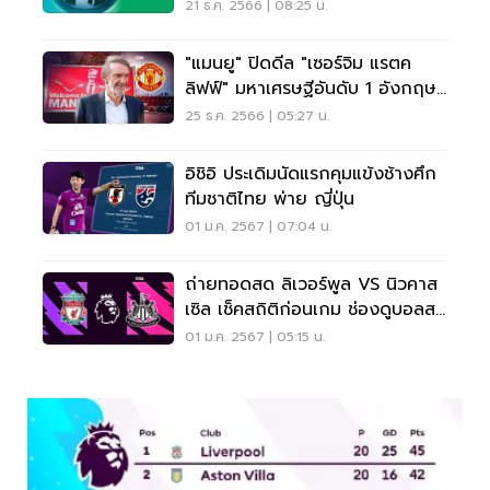
21 ธ.ค. 2566 | 08:25 น.
"แมนยู" ปิดดีล "เซอร์จิม แรตค
ลิฟฟ์" มหาเศรษฐีอันดับ 1 อังกฤษ
ถือหุ้น 25%
25 ธ.ค. 2566 | 05:27 น.
อิชิอิ ประเดิมนัดแรกคุมแข้งช้างศึก
ทีมชาติไทย พ่าย ญี่ปุ่น
01 ม.ค. 2567 | 07:04 น.
ถ่ายทอดสด ลิเวอร์พูล VS นิวคาส
เซิล เช็คสถิติก่อนเกม ช่องดูบอลสด
ที่นี่
01 ม.ค. 2567 | 05:15 น.