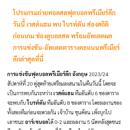
โปรแกรมถ่ายทอดสดฟุตบอลพรีเมียร์ลีก
วันนี้ เวสต์แฮม พบ ไบรท์ตัน ส่องสถิติ
ก่อนเกม ช่องดูบอลสด พร้อมอัพเดตผล
การแข่งขัน-อัพเดตตารางคะแนนพรีเมียร์
ลีกล่าสุดที่นี่
การแข่งขันฟุตบอลพรีเมียร์ลีก อังกฤษ
2023/24
สัปดาห์ที่ 20 คู่สุดท้ายเตรียมลงสนามในคืนวันนี้ โดยจะ
เป็นการพบกันระหว่าง
เวสต์แฮม
ทีมอันดับ 6 ของตาราง
จะพบกับ
ไบรท์ตัน
ทีมอันดับ 8 ของตาราง โดยผลงานของ
ทั้งสองทีมก่อนจะดวลกัน เจ้าบ้าน ขุนค้อน เพิ่งบุกไป
เอาชนะ
อาร์เซนอล
ได้ 0-2 และผลงาน 5 นัดหลังสุดชนะ