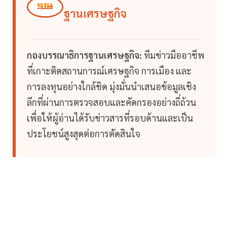
ฐานเศรษฐกิจ
กองบรรณาธิการฐานเศรษฐกิจ:
ทีมข่าวมืออาชีพ
ที่เกาะติดสถานการณ์เศรษฐกิจ การเมือง และ
การลงทุนอย่างใกล้ชิด มุ่งมั่นนำเสนอข้อมูลเชิง
ลึกที่ผ่านการตรวจสอบและคัดกรองอย่างถี่ถ้วน
เพื่อให้ผู้อ่านได้รับข่าวสารที่รอบด้านและเป็น
ประโยชน์สูงสุดต่อการตัดสินใจ