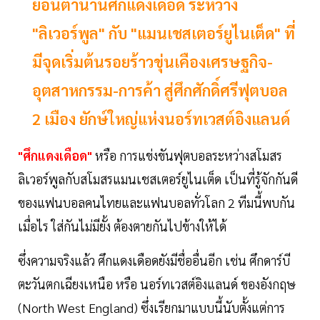
ย้อนตำนานศึกแดงเดือด ระหว่าง
"ลิเวอร์พูล" กับ "แมนเชสเตอร์ยูไนเต็ด" ที่
มีจุดเริ่มต้นรอยร้าวขุ่นเคืองเศรษฐกิจ-
อุตสาหกรรม-การค้า สู่ศึกศักดิ์ศรีฟุตบอล
2 เมือง ยักษ์ใหญ่แห่งนอร์ทเวสต์อิงแลนด์
"ศึกแดงเดือด"
หรือ การแข่งขันฟุตบอลระหว่างสโมสร
ลิเวอร์พูลกับสโมสรแมนเชสเตอร์ยูไนเต็ด เป็นที่รู้จักกันดี
ของแฟนบอลคนไทยและแฟนบอลทั่วโลก 2 ทีมนี้พบกัน
เมื่อไร ใส่กันไม่มียั้ง ต้องตายกันไปข้างให้ได้
ซึ่งความจริงแล้ว ศึกแดงเดือดยังมีชื่ออื่นอีก เช่น ศึกดาร์บี
ตะวันตกเฉียงเหนือ หรือ นอร์ทเวสต์อิงแลนด์ ของอังกฤษ
(North West England) ซึ่งเรียกมาแบบนี้นับตั้งแต่การ