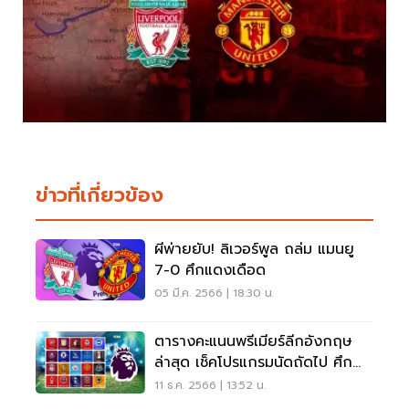
ข่าวที่เกี่ยวข้อง
ผีพ่ายยับ! ลิเวอร์พูล ถล่ม แมนยู
7-0 ศึกแดงเดือด
05 มี.ค. 2566 | 18:30 น.
ตารางคะแนนพรีเมียร์ลีกอังกฤษ
ล่าสุด เช็คโปรแกรมนัดถัดไป ศึก
แดงเดือดที่นี่
11 ธ.ค. 2566 | 13:52 น.