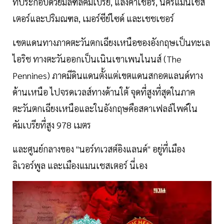
ที่ประกอบด้วยมลฑลคัมเบรีย, แลงคาเชอร์, นครแมนเชส
เตอร์และปริมณฑล, เมอร์ซีย์ไซด์ และเชชเชอร์
เขตแดนทางภาคตะวันตกเฉียงเหนือของอังกฤษเป็นทะเล
ไอริช ทางตะวันออกเป็นเนินเขาเพนไนนส์ (The
Pennines) ภาคมีดินแดนตั้งแต่เขตแดนสกอตแลนด์ทาง
ด้านเหนือ ไปจรดเวลส์ทางด้านใต้ จุดที่สูงที่สุดในภาค
ตะวันตกเฉียงเหนือและในอังกฤษคือสคาเฟลล์ไพค์ใน
คัมเบรียที่สูง 978 เมตร
และศูนย์กลางของ "นอร์ทเวสต์อิงแลนด์" อยู่ที่เมือง
ลิเวอร์พูล และเมืองแมนเชสเตอร์ นี่เอง