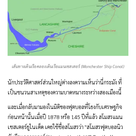
เส้นทางเดินเรือคลองเดินเรือแมนเชสเตอร์ (Manchester Ship Canal)
นักประวัติศาสตร์ส่วนใหญ่ต่างลงความเห็นว่านี่กระมัง ที่
เป็นชนวนสาเหตุของความบาดหมางระหว่างสองเมืองนี้
และเมื่อกลับมามองในมิติของฟุตบอลที่โยงกับเศรษฐกิจ
ก่อนหน้านั้นเมื่อปี 1878 หรือ 145 ปีที่แล้ว สโมสรแมน
เชสเตอร์ยูไนเต็ด เคยใช้ชื่อสโมสรว่า "สโมสรฟุตบอลนิว