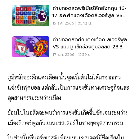
ถ่ายทอดสดพรีเมียร์ลีกอังกฤษ 16-
17 ธ.ค.ศึกแดงเดือดลิเวอร์พูล VS
แมนยู
15 ธ.ค. 2566 | 05:12 น.
ถ่ายทอดสดศึกแดงเดือด ลิเวอร์พูล
VS แมนยู เช็คช่องดูบอลสด 23.30
น.
17 ธ.ค. 2566 | 15:59 น.
ภูมิหลังของศึกแดงเดือด นั้นจุดเริ่มต้นไม่ได้มาจากการ
แข่งขันฟุตบอล แต่กลับเป็นการแข่งขันทางเศรษฐกิจและ
อุตสาหกรรมระหว่างเมือง
ย้อนไปในอดีตจะพบว่าการแข่งขันเกิดขึ้นชัดเจนระหว่าง
เมืองลิเวอร์พูลกับแมนเชสเตอร์ ในช่วงยุคอุตสาหกรรม
ในช่วงนั้นที่นอร์ทเวสต์ เมืองแมนเชสเตอร์มีชื่อเสียงใน