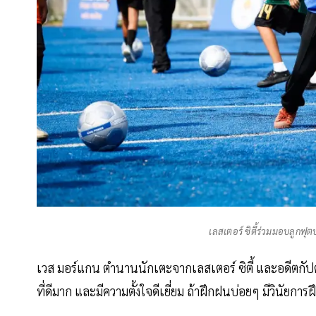
เลสเตอร์ ซิตี้ร่วมมอบลูก
เวส มอร์แกน ตำนานนักเตะจากเลสเตอร์ ซิตี้ และอดีตกัปต
ที่ดีมาก และมีความตั้งใจดีเยี่ยม ถ้าฝึกฝนบ่อยๆ มีวินัยก