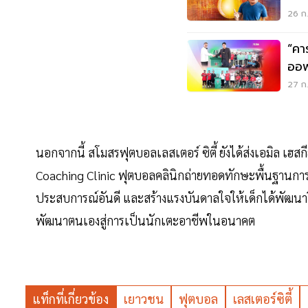
26 ก.
“คา
ออฟ
และ
27 ก.
นอกจากนี้ สโมสรฟุตบอลเลสเตอร์ ซิตี้ ยังได้ส่งเอมิล เฮสกี
Coaching Clinic ฟุตบอลคลินิกถ่ายทอดทักษะพื้นฐานการเ
ประสบการณ์อันดี และสร้างแรงบันดาลใจให้เด็กได้พัฒนาฝ
พัฒนาตนเองสู่การเป็นนักเตะอาชีพในอนาคต
แท็กที่เกี่ยวข้อง
เยาวชน
ฟุตบอล
เลสเตอร์ซิตี้