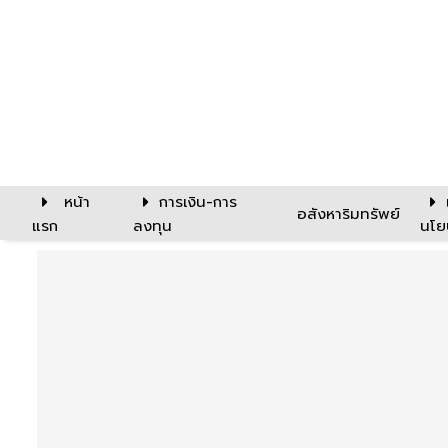
หน้า
การเงิน-การ
อสังหาริมทรัพย์
แรก
ลงทุน
นโย