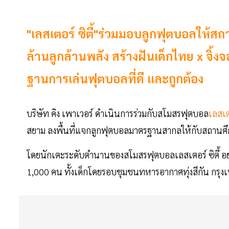
"เลสเตอร์ ซิตี้"ร่วมมอบลูกฟุตบอลให
ล้านลูกล้านพลัง สร้างฝันเด็กไทย x จิ้
ฐานการเล่นฟุตบอลที่ดี และถูกต้อง
บริษัท คิง เพาเวอร์ ดำเนินการร่วมกับสโมสรฟุตบอล
เลสเตอ
สยาม ลงพื้นที่แจกลูกฟุตบอลมาตรฐานสากลให้กับสถานศ
โดยนักเตะระดับตำนานของสโมสรฟุตบอลเลสเตอร์ ซิตี้ อย่า
1,000 คน ทั้งเด็กโดยรอบชุมชนทหารอากาศทุ่งสีกัน กรุ