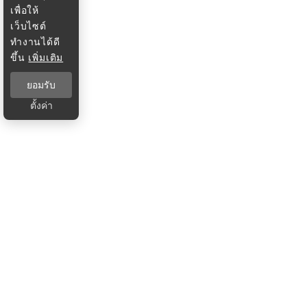
เพื่อให้
เว็บไซต์
ทำงานได้ดี
ขึ้น
เพิ่มเติม
ยอมรับ
ตั้งค่า