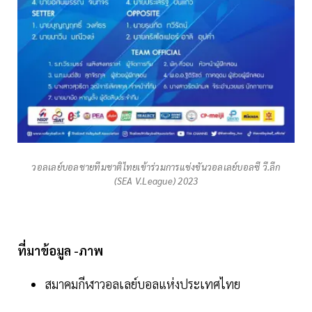
วอลเลย์บอลชายทีมชาติไทยเข้าร่วมการแข่งขันวอลเลย์บอลซี วี.ลีก
(SEA V.League) 2023
ที่มาข้อมูล -ภาพ
สมาคมกีฬาวอลเลย์บอลแห่งประเทศไทย