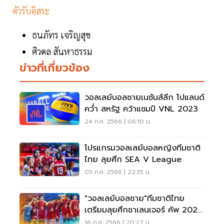
ตัวรับอิสระ
ธนภัทร เจริญสุข
ศิวดล สันหาธรรม
ข่าวที่เกี่ยวข้อง
วอลเลย์บอลชายเนชันส์ลีก โปแลนด์
คว่ำ สหรัฐ คว้าแชมป์ VNL 2023
24 ก.ค. 2566 | 06:10 น.
โปรแกรมวอลเลย์บอลหญิงทีมชาติ
ไทย ลุยศึก SEA V League
05 ก.ค. 2566 | 22:35 น.
"วอลเลย์บอลชาย"ทีมชาติไทย
เตรียมลุยศึกชาเลนเจอร์ คัพ 2023
วันไหน เช็คเลย
16 ก.ค. 2566 | 20:27 น.