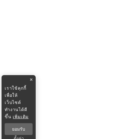
×
เราใช้คุกกี้
เพื่อให้
เว็บไซต์
ทำงานได้ดี
ขึ้น
เพิ่มเติม
ยอมรับ
ตั้งค่า