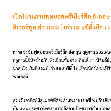
เปิดโปรแกรมฟุตบอลพรีเมียร์ลีก อังกฤษ
ลิเวอร์พูล ส่วนแชมป์เก่า แมนซิตี้ เยือน 
การแข่งขันฟุตบอลพรีเมียร์ลีก อังกฤษ ฤดูกาล 2023/
ฤดูกาลนี้มีน้องใหม่ที่เพิ่งเลื่อนชั้นมา 3 ทีมได้แก่
เบิร์นลีย
น่าสนใจ เริ่มที่แชมป์เก่า
แมนฯซิตี้
ไปเยือนน้องใหม่
เบิร
ฟอเรสต์
ส่วนวันอาทิตย์มีคู่แมตซ์ที่ต้องห้ามพลาด
เชลซี พบกับ ลิเว
ตัน
แฟนบอลชาวไทยสามารถติดตามรับชม
การถ่ายทอดสด 