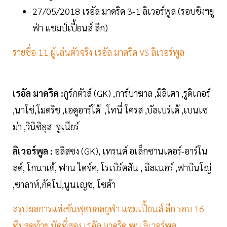
27/05/2018 เรอัล มาดริด 3-1 ลิเวอร์พูล (รอบชิงฯยู
ฟ่า แชมป์เปี้ยนส์ ลีก)
รายชื่อ 11 ผู้เล่นตัวจริง เรอัล มาดริด VS ลิเวอร์พูล
เรอัล มาดริด :
กูร์กตัวส์ (GK) ,การ์บาฆาล ,มิลิเตา ,รูดิเกอร์
,นาโช่,โมดริช ,เอดูอาร์โด้​ ,โทนี่ โครส ,บัลเบร์เด้ ,เบนเซ
ม่า ,วินิซิอุส จูเนียร์
ลิเวอร์พูล :
อลิสซง (GK), เทรนต์ อเล็กซานเดอร์-อาร์โน
ลด์, โกนาเต้, ฟาน ไดจ์ค, โรเบิร์ตสัน , มิลเนอร์ ,ฟาบินโญ่
,ซาลาห์,กัคโป,นูนเญซ, โซต้า
สรุปผลการแข่งขันฟุตบอลยูฟ่า แชมเปี้ยนส์ ลีก รอบ 16
ทีมสุดท้าย นัดที่สอง
เรอัล มาดริด พบ ลิเวอร์พูล