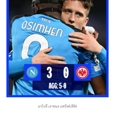
นาโปลี เอาชนะ แฟร้งค์เฟิร์ต