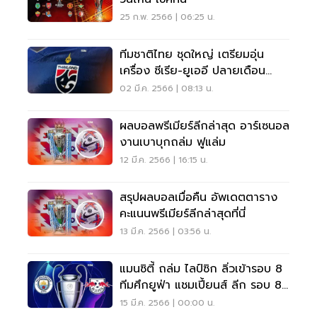
25 ก.พ. 2566 | 06:25 น.
ทีมชาติไทย ชุดใหญ่ เตรียมอุ่น
เครื่อง ซีเรีย-ยูเออี ปลายเดือน
มีนาคมนี้
02 มี.ค. 2566 | 08:13 น.
ผลบอลพรีเมียร์ลีกล่าสุด อาร์เซนอล
งานเบาบุกถล่ม ฟูแล่ม
12 มี.ค. 2566 | 16:15 น.
สรุปผลบอลเมื่อคืน อัพเดตตาราง
คะแนนพรีเมียร์ลีกล่าสุดที่นี่
13 มี.ค. 2566 | 03:56 น.
แมนซิตี้ ถล่ม ไลป์ซิก ลิ่วเข้ารอบ 8
ทีมศึกยูฟ่า แชมเปี้ยนส์ ลีก รอบ 8
ทีม
15 มี.ค. 2566 | 00:00 น.