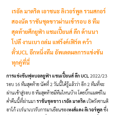
เรอัล มาดริด เอาชนะ ลิเวอร์พูล รวมสกอร์
สองนัด ราชันชุดขาวผ่านเข้ารอบ 8 ทีม
สุดท้ายศึกยูฟ่า แชมเปี้ยนส์ ลีก ด้านนา
โปลี งานเบา ถล่ม แฟร้งค์เฟิร์ต คว้า
ตั๋วUCL อีกหนึ่งทีม อัพเดตผลการแข่งขัน
ทุกคู่ที่นี่
การแข่งขันฟุตบอลยูฟ่า แชมเปี้ยนส์ ลีก UCL
2022/23
รอบ 16 ทีมสุดท้าย นัดที่ 2 วันนี้ได้รู้แล้วว่า อีก 2 ทีมที่จะ
ผ่านเข้าสู่รอบ 8 ทีมสุดท้ายมีทีมไหนบ้าง โดยบิ๊กแมตซ์ใน
ค่ำคืนนี้ที่ผ่านมา
ราชันชุดขาว เรอัล มาดริด
เปิดรังซานติ
อาโก้ เบร์นาเบวรับการมาเยือนของ
หงส์แดง ลิเวอร์พูล
ซึ่ง