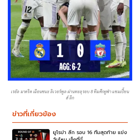
เรอัล มาดริด เฉือนชนะ ลิเวอร์พูล ผ่านทะลุรอบ 8 ทีมศึกยูฟ่า แชมเปี้ยน
ส์ ลีก
ข่าวที่เกี่ยวข้อง
ยูโรปา ลีก รอบ 16 ทีมสุดท้าย แข่ง
วันไหน เช็คที่นี่