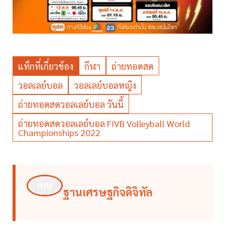
แท็กที่เกี่ยวข้อง
กีฬา
ถ่ายทอดสด
วอลเลย์บอล
วอลเลย์บอลหญิง
ถ่ายทอดสดวอลเลย์บอล วันนี้
ถ่ายทอดสดวอลเลย์บอล FIVB Volleyball World
Championships 2022
ฐานเศรษฐกิจดิจิทัล