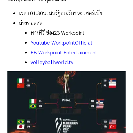
เวลา 01.30น. สหรัฐอเมริกา vs เซอร์เบีย
ถ่ายทอดสด
ทางทีวี ช่อง23 Workpoint
Youtube WorkpointOfficial
FB Workpoint Entertainment
volleyballworld.tv