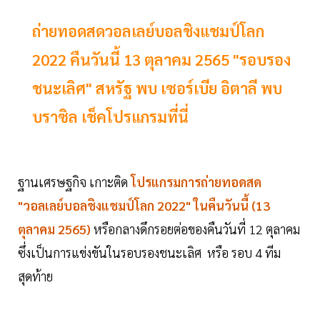
ถ่ายทอดสดวอลเลย์บอลชิงแชมป์โลก
2022 คืนวันนี้ 13 ตุลาคม 2565 "รอบรอง
ชนะเลิศ" สหรัฐ พบ เซอร์เบีย อิตาลี พบ
บราซิล เช็คโปรแกรมที่นี่
ฐานเศรษฐกิจ เกาะติด
โปรแกรมการถ่ายทอดสด
"วอลเลย์บอลชิงแชมป์โลก 2022" ในคืนวันนี้ (13
ตุลาคม 2565)
หรือกลางดึกรอยต่อของคืนวันที่ 12 ตุลาคม
ซึ่งเป็นการแข่งขันในรอบรองชนะเลิศ หรือ รอบ 4 ทีม
สุดท้าย