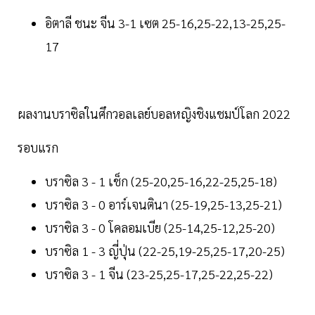
อิตาลี ชนะ จีน 3-1 เซต 25-16,25-22,13-25,25-
17
ผลงานบราซิลในศึกวอลเลย์บอลหญิงชิงแชมป์โลก 2022
รอบแรก
บราซิล 3 - 1 เช็ก (25-20,25-16,22-25,25-18)
บราซิล 3 - 0 อาร์เจนตินา (25-19,25-13,25-21)
บราซิล 3 - 0 โคลอมเบีย (25-14,25-12,25-20)
บราซิล 1 - 3 ญี่ปุ่น (22-25,19-25,25-17,20-25)
บราซิล 3 - 1 จีน (23-25,25-17,25-22,25-22)