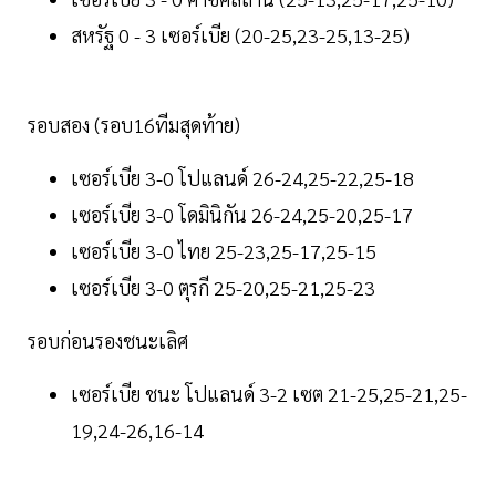
สหรัฐ 0 - 3 เซอร์เบีย (20-25,23-25,13-25)
รอบสอง (รอบ16ทีมสุดท้าย)
เซอร์เบีย 3-0 โปแลนด์ 26-24,25-22,25-18
เซอร์เบีย 3-0 โดมินิกัน 26-24,25-20,25-17
เซอร์เบีย 3-0 ไทย 25-23,25-17,25-15
เซอร์เบีย 3-0 ตุรกี 25-20,25-21,25-23
รอบก่อนรองชนะเลิศ
เซอร์เบีย ชนะ โปแลนด์ 3-2 เซต 21-25,25-21,25-
19,24-26,16-14