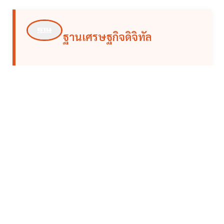
ฐานเศรษฐกิจดิจิทัล