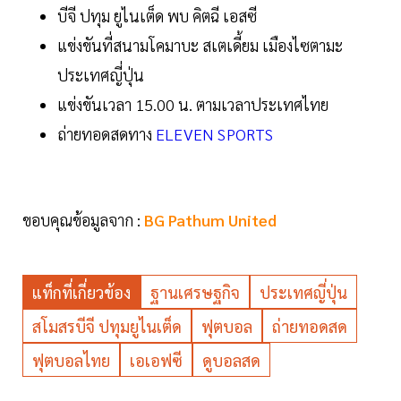
บีจี ปทุม ยูไนเต็ด พบ คิตฉี เอสซี
แข่งขันที่สนามโคมาบะ สเตเดี้ยม เมืองไซตามะ
ประเทศญี่ปุ่น
แข่งขันเวลา 15.00 น. ตามเวลาประเทศไทย
ถ่ายทอดสดทาง
ELEVEN SPORTS
ขอบคุณข้อมูลจาก :
BG Pathum United
แท็กที่เกี่ยวข้อง
ฐานเศรษฐกิจ
ประเทศญี่ปุ่น
สโมสรบีจี ปทุมยูไนเต็ด
ฟุตบอล
ถ่ายทอดสด
ฟุตบอลไทย
เอเอฟซี
ดูบอลสด