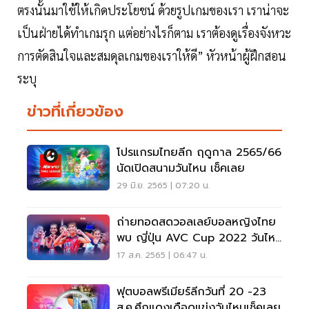
ตรงนั้นมาใช้ให้เกิดประโยชน์ ด้วยรูปเกมของเรา เราน่าจะ
เป็นฝ่ายได้ทำเกมรุก แต่อย่างไรก็ตาม เราต้องดูเรื่องจังหวะ
การตัดสินใจและสมดุลเกมของเราให้ดี” หัวหน้าผู้ฝึกสอน
ระบุ
ข่าวที่เกี่ยวข้อง
โปรแกรมไทยลีก ฤดูกาล 2565/66
นัดเปิดสนามวันไหน เช็คเลย
29 มิ.ย. 2565 | 07:20 น.
ถ่ายทอดสดวอลเลย์บอลหญิงไทย
พบ ญี่ปุ่น AVC Cup 2022 วันไหน
ดูโปรแกรมที่นี่
17 ส.ค. 2565 | 06:47 น.
ฟุตบอลพรีเมียร์ลีกวันที่ 20 -23
ส.ค.ศึกแดงเดือดแข่งวันไหนเช็คเลย