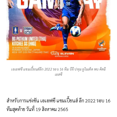
เอเอฟซี แชมเปี้ยนส์ลีก 2022 รอบ 16 ทีม บีจี ปทุม ยูไนเต็ด พบ คิตฉี
เอสซี
สำหรับการแข่งขัน เอเอฟซี แชมเปี้ยนส์ ลีก 2022 รอบ 16
ทีมสุดท้าย วันที่ 19 สิงหาคม 2565