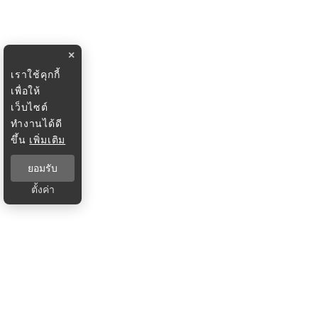
×
เราใช้คุกกี้
เพื่อให้
เว็บไซต์
ทำงานได้ดี
ขึ้น
เพิ่มเติม
ยอมรับ
ตั้งค่า