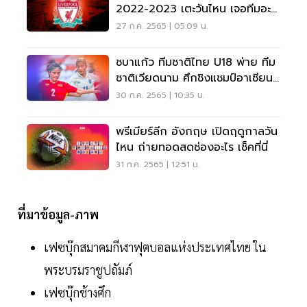
2022-2023 เตะวันไหน เจอทีมอะไร
เช็คเลย
27 ก.ค. 2565 | 05:09 น.
ชบาแก้ว ทีมชาติไทย U18 พ่าย ทีม
ชาติเวียดนาม ศึกชิงแชมป์อาเซียน
2022
30 ก.ค. 2565 | 10:35 น.
พรีเมียร์ลีก อังกฤษ เปิดฤดูกาลวัน
ไหน ถ่ายทอดสดช่องอะไร เช็คที่นี่
31 ก.ค. 2565 | 12:51 น.
ที่มาข้อมูล-ภาพ
เฟซบุ๊กสมาคมกีฬาฟุตบอลแห่งประเทศไทย ใน
พระบรมราชูปถัมภ์
เฟซบุ๊กช้างศึก