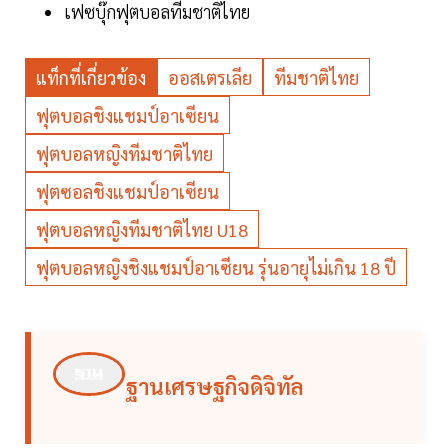
เฟซบุ๊กฟุตบอลทีมชาติไทย
แท็กที่เกี่ยวข้อง
ออสเตรเลีย
ทีมชาติไทย
ฟุตบอลชิงแชมป์อาเซียน
ฟุตบอลหญิงทีมชาติไทย
ฟุตซอลชิงแชมป์อาเซียน
ฟุตบอลหญิงทีมชาติไทย U18
ฟุตบอลหญิงชิงแชมป์อาเซียน รุ่นอายุไม่เกิน 18 ปี
ฐานเศรษฐกิจดิจิทัล