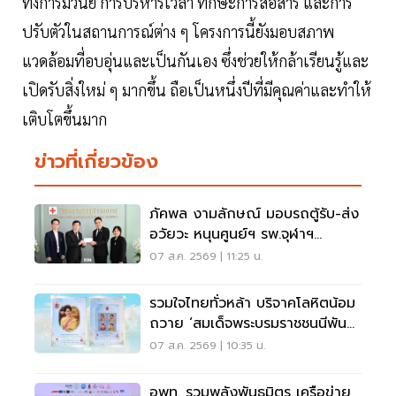
ทั้งการมีวินัย การบริหารเวลา ทักษะการสื่อสาร และการ
ปรับตัวในสถานการณ์ต่าง ๆ โครงการนี้ยังมอบสภาพ
แวดล้อมที่อบอุ่นและเป็นกันเอง ซึ่งช่วยให้กล้าเรียนรู้และ
เปิดรับสิ่งใหม่ ๆ มากขึ้น ถือเป็นหนึ่งปีที่มีคุณค่าและทำให้
เติบโตขึ้นมาก
ข่าวที่เกี่ยวข้อง
ภัคพล งามลักษณ์ มอบรถตู้รับ-ส่ง
อวัยวะ หนุนศูนย์ฯ รพ.จุฬาฯ
สภากาชาดไทย
07 ส.ค. 2569 | 11:25 น.
รวมใจไทยทั่วหล้า บริจาคโลหิตน้อม
ถวาย ‘สมเด็จพระบรมราชชนนีพันปี
หลวง’
07 ส.ค. 2569 | 10:35 น.
อพท. รวมพลังพันธมิตร เครือข่าย