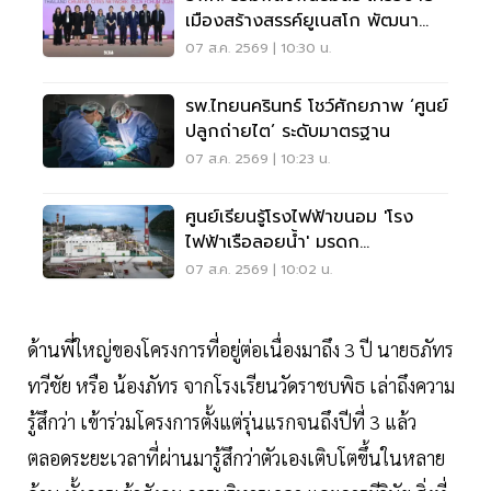
เมืองสร้างสรรค์ยูเนสโก พัฒนา
เมืองอย่างยั่งยืน
07 ส.ค. 2569 | 10:30 น.
รพ.ไทยนครินทร์ โชว์ศักยภาพ ‘ศูนย์
ปลูกถ่ายไต’ ระดับมาตรฐาน
07 ส.ค. 2569 | 10:23 น.
ศูนย์เรียนรู้โรงไฟฟ้าขนอม 'โรง
ไฟฟ้าเรือลอยน้ำ' มรดก
อุตสาหกรรมแลนด์มาร์กชุมชน
07 ส.ค. 2569 | 10:02 น.
ด้านพี่ใหญ่ของโครงการที่อยู่ต่อเนื่องมาถึง 3 ปี นายธภัทร
ทวีชัย หรือ น้องภัทร จากโรงเรียนวัดราชบพิธ เล่าถึงความ
รู้สึกว่า เข้าร่วมโครงการตั้งแต่รุ่นแรกจนถึงปีที่ 3 แล้ว
ตลอดระยะเวลาที่ผ่านมารู้สึกว่าตัวเองเติบโตขึ้นในหลาย