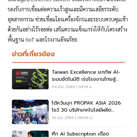
รองรับการเชื่อมต่อความเร็วสูงและมีความเสถียรระดับ
อุตสาหกรรม ช่วยเชื่อมโยงเครื่องจักรและระบบควบคุมเข้า
ด้วยกันอย่างไร้รอยต่อ เสริมความแข็งแกร่งให้กับโครงสร้าง
พื้นฐาน IIoT และโรงงานอัจฉริยะ
ข่าวที่เกี่ยวข้อง
Taiwan Excellence ยกทัพ AI-
ระบบอัตโนมัติ เร่งโรงงานไทยสู่
Smart Factory
04 มิ.ย. 2569 | 09:19 น.
ไต้หวันบุก PROPAK ASIA 2026
โชว์ 30 บริษัทเทคโนโลยีผลิต
อัจฉริยะ
10 มิ.ย. 2569 | 08:09 น.
ศึก AI Subscription เดือด