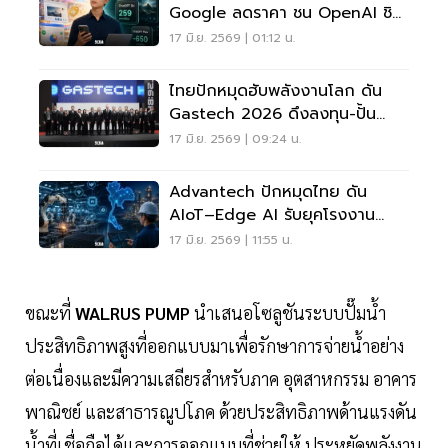
Google ลดราคา ชน OpenAI ชิง
ผู้ใช้รายเดือน
17 มิ.ย. 2569 | 01:12 น.
ไทยปักหมุดฮับพลังงานโลก ดัน
Gastech 2026 ดึงลงทุน-ปั้น
เศรษฐกิจอนาคต
17 มิ.ย. 2569 | 09:24 น.
Advantech ปักหมุดไทย ดัน
AIoT–Edge AI รับยุคโรงงาน
อัจฉริยะ
17 มิ.ย. 2569 | 11:55 น.
ขณะที่
WALRUS PUMP
นำเสนอโซลูชันระบบปั๊มน้ำ
ประสิทธิภาพสูงที่ออกแบบมาเพื่อรักษาการจ่ายน้ำอย่าง
ต่อเนื่องและมีความเสถียรสำหรับภาค อุตสาหกรรม อาคาร
พาณิชย์ และสาธารณูปโภค ด้วยประสิทธิภาพด้านแรงดัน
น้ำที่เชื่อถือได้และการออกแบบที่ช่วยให้ ประหยัดพลังงาน