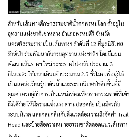
สำหรับเส้นทางศึกษาธรรมชาติน้ำตกพรหมโลก ตั้งอยู่ใน
อุทยานแห่งชาติเขาหลวง อำเภอพรหมคีรี จังหวัด
นครศรีธรรมราช เป็นเส้นทางฯ ลำดับที่ 12 ที่มูลนิธิไทย
รักษ์ป่า ร่วมพัฒนากับกรมอุทยานแห่งชาติฯ โดยมีแผน
พัฒนาเส้นทางฯ ใหม่ ระยะทางไป-กลับประมาณ 3
กิโลเมตร ใช้เวลาเดินเท้าประมาณ 2.5 ชั่วโมง เพื่อมุ่งให้
เป็นแหล่งเรียนรู้ป่าต้นน้ำและระบบนิเวศป่าดิบชื้นที่มี
คุณค่า ควบคู่กับการเป็นแหล่งท่องเที่ยวทางธรรมชาติที่เข้า
ถึงได้ง่าย ให้มีความแข็งแรง ความปลอดภัย เป็นมิตรกับ
ระบบนิเวศ และกลมกลืนกับสิ่งแวดล้อม รวมถึงจัดทำ Trail
Head และป้ายสื่อความหมายธรรมชาติตลอดแนวเส้นทาง