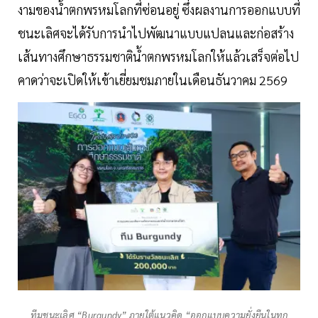
งามของน้ำตกพรหมโลกที่ซ่อนอยู่ ซึ่งผลงานการออกแบบที่
ชนะเลิศจะได้รับการนำไปพัฒนาแบบแปลนและก่อสร้าง
เส้นทางศึกษาธรรมชาติน้ำตกพรหมโลกให้แล้วเสร็จต่อไป
คาดว่าจะเปิดให้เข้าเยี่ยมชมภายในเดือนธันวาคม 2569
ทีมชนะเลิศ “Burgundy” ภายใต้แนวคิด “ออกแบบความยั่งยืนในทุก