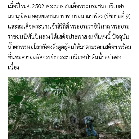
เมื่อปี พ.ศ. 2502 พระบาทสมเด็จพระบรมชนกาธิเบศร
มหาภูมิพล อดุลยเดชมหาราช บรมนาถบพิตร (รัชกาลที่ 9)
และสมเด็จพระนางเจ้าสิริกิติ์ พระบรมราชินีนาถ พระบรม
ราชชนนีพันปีหลวง ได้เสด็จประพาส ณ ที่แห่งนี้ ปัจจุบัน
น้ำตกพรหมโลกยังคงดึงดูดผู้คนให้มาตามรอยเสด็จฯ พร้อม
ชื่นชมความมหัศจรรย์ของระบบนิเวศป่าต้นน้ำอย่างต่อ
เนื่อง