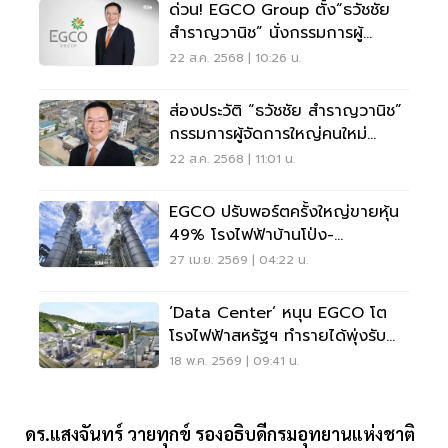
ด่วน! EGCO Group ตั้ง“ธวัชชัย
สำราญวานิช” นั่งกรรมการผู้
จัดการใหญ่คนใหม่
22 ส.ค. 2568 | 10:26 น.
ส่องประวัติ “ธวัชชัย สำราญวานิช”
กรรมการผู้จัดการใหญ่คนใหม่
EGCO Group
22 ส.ค. 2568 | 11:01 น.
EGCO ปรับพอร์ตครั้งใหญ่ขายหุ้น
49% โรงไฟฟ้าบ้านโป่ง-
คลองหลวง ปั้นธุรกิจพลังงานใหม่
27 เม.ย. 2569 | 04:22 น.
‘Data Center’ หนุน EGCO โต
โรงไฟฟ้าสหรัฐฯ ทำรายได้พุ่งรับ
กระแส AI
18 พ.ค. 2569 | 09:41 น.
ดร.แสงจันทร์ วายทุกข์ รองอธิบดีกรมอุทยานแห่งชาติ