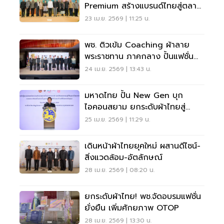
Premium สร้างแบรนด์ไทยสู่ตลาด
สากล
23 เม.ย. 2569 | 11:25 น.
พช. ติวเข้ม Coaching ผ้าลาย
พระราชทาน ภาคกลาง ปั้นแฟชั่น
ไทยสู่สากล
24 เม.ย. 2569 | 13:43 น.
มหาดไทย ปั้น New Gen บุก
ไอคอนสยาม ยกระดับผ้าไทยสู่
แบรนด์ระดับโลก ​
25 เม.ย. 2569 | 11:29 น.
เดินหน้าผ้าไทยยุคใหม่ ผสานดีไซน์-
สิ่งแวดล้อม-อัตลักษณ์
28 เม.ย. 2569 | 08:20 น.
ยกระดับผ้าไทย! พช.จัดอบรมแฟชั่น
ยั่งยืน เพิ่มศักยภาพ OTOP
28 เม.ย. 2569 | 13:30 น.