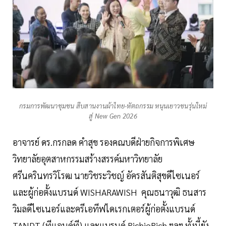
กรมการพัฒนาชุมชน สืบสานงานผ้าไทย-หัตถกรรม หนุนเยาวชนรุ่นใหม่
สู่ New Gen 2026
อาจารย์ ดร.กรกลด คำสุข รองคณบดีฝ่ายกิจการพิเศษ
วิทยาลัยอุตสาหกรรมสร้างสรรค์มหาวิทยาลัย
ศรีนครินทรวิโรฒ นายวิชระวิชญ์ อัครสันติสุขดีไซเนอร์
และผู้ก่อตั้งแบรนด์ WISHARAWISH คุณธนาวุฒิ ธนสาร
วิมลดีไซเนอร์และครีเอทีฟไดเรกเตอร์ผู้ก่อตั้งแบรนด์
TANDT (ทีแอนด์ที) และแบรนด์ RichieRich ฯลฯ ทั้งนี้ยัง