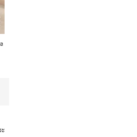
เล
ำระ