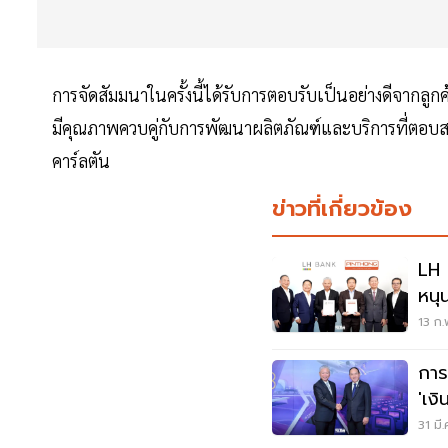
การจัดสัมมนาในครั้งนี้ได้รับการตอบรับเป็นอย่างดีจากลูกค
มีคุณภาพควบคู่กับการพัฒนาผลิตภัณฑ์และบริการที่ตอบสนอ
คาร์ลตัน
ข่าวที่เกี่ยวข้อง
LH 
หนุ
อุต
13 ก.
การ
'เง
หนุน
31 มี