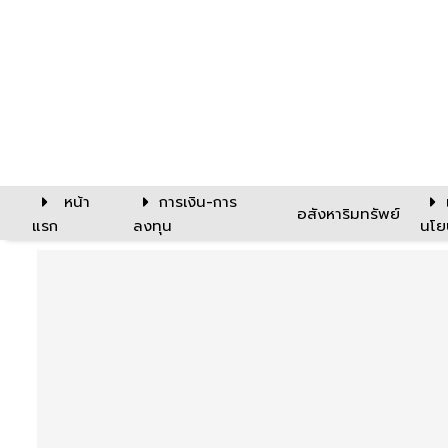
หน้า
การเงิน-การ
อสังหาริมทรัพย์
แรก
ลงทุน
นโย