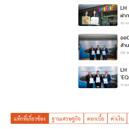
LH 
ฝาก
ฝาก
10 เม
ออน
ล้า
08 พ.
LH 
'EQ
รี
11 พ.
แท็กที่เกี่ยวข้อง
ฐานเศรษฐกิจ
ดอกเบี้ย
ค่าเงิน