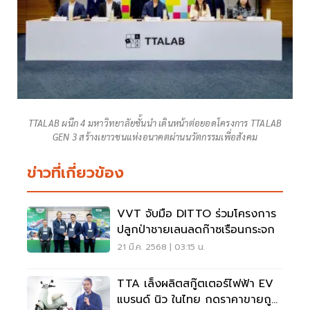
TTALAB ผนึก 4 มหาวิทยาลัยชั้นนำ เดินหน้าต่อยอดโครงการ TTALAB
GEN 3 สร้างเยาวชนแห่งอนาคตผ่านนวัตกรรมเพื่อสังคม
ข่าวที่เกี่ยวข้อง
VVT จับมือ DITTO ร่วมโครงการ
ปลูกป่าชายเลนลดก๊าซเรือนกระจก
21 มี.ค. 2568 | 03:15 น.
TTA เล็งผลิตสกู๊ตเตอร์ไฟฟ้า EV
แบรนด์ นิว ในไทย กดราคาขายถูก