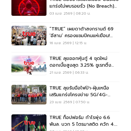
แกร่งไม่พบรอยรั่ว (No Breach)
เร่งประสานรัฐโชว์ความโปร่งใส
03 เม.ย. 2569 | 08:20 น.
Data Privacy
“TRUE” เผยดาต้าสงกรานต์ 69
‘อีสาน’ ครองแชมป์คนแห่เยือน!
ต่างชาติพุ่ง-จีนยืนหนึ่งเช็กอินไทย
16 เม.ย. 2569 | 12:15 น.
TRUE ลุยออกหุ้นกู้ 4 ชุดใหม่
ดอกเบี้ยสูงสุด 3.25% ชูเรทติ้ง
“A+” รับ ตลาดเงินผันผวน
21 เม.ย. 2569 | 06:33 น.
TRUE ลุยรับมือไฟป่า-ฝุ่นเหนือ
เสริมแกร่งโครงข่าย 5G/4G-
ไฟเบอร์
23 เม.ย. 2569 | 07:50 น.
TRUE ท็อปฟอร์ม กำไรพุ่ง 6.6
พันล. บวก 5 ไตรมาสติด ควัก 4.8