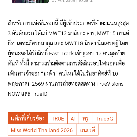
พันล. พร้อมปันผลระหว่างกาล
07 พ.ค. 2569 | 10:28 น.
สำหรับการแข่งขันรอบนี้ มีผู้เข้าประกวดที่ทำคะแนนสูงสุด
3 อันดับแรก ได้แก่ MWT12 มาลัยกะ คาร, MWT15 กานต์
ธีรา เตชะภัทรธนากุล และ MWT18 นิรดา นิลเศรษฐี โดย
ผู้ชนะจะได้รับสิทธิ์ Fast Track เข้าสู่รอบ 12 คนสุดท้าย
ทันที ทั้งนี้ สามารถร่วมติดตามการตัดสินรอบไฟนอลเพื่อ
เฟ้นหาเจ้าของ “มงฟ้า” คนใหม่ได้ในวันอาทิตย์ที่ 10
พฤษภาคม 2569 ผ่านการถ่ายทอดสดทาง TrueVisions
NOW และ TrueID
แท็กที่เกี่ยวข้อง
TRUE
AI
ทรู
True5G
Miss World Thailand 2026
บนเวที