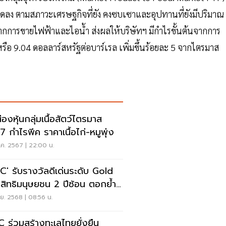
วลดลง ตามสภาวะเศรษฐกิจที่ยัง คงซบเซาและอุปทานที่ยังมีปริมาณ
จากการขายไฟฟ้าและไอน้ำ ส่งผลให้บริษัทฯ มีกำไรขั้นต้นจากการ
รือ 9.04 ดอลลาร์สหรัฐต่อบาร์เรล เพิ่มขึ้นร้อยละ 5 จากไตรมาส
ส่องหุ้นกลุ่มเนื้อสัตว์ไตรมาส
7 กำไรพีค ราคาเนื้อไก่-หมูพุ่ง
ค. 2567 | 22:00 น.
PC' รับรางวัลดีเด่นระดับ Gold
นสิทธิมนุษยชน 2 ปีซ้อน ตอกย้ำ
ำองค์กรยั่งยืน
ย. 2568 | 08:56 น.
C ร่วมสร้างทะเลไทยยั่งยืน