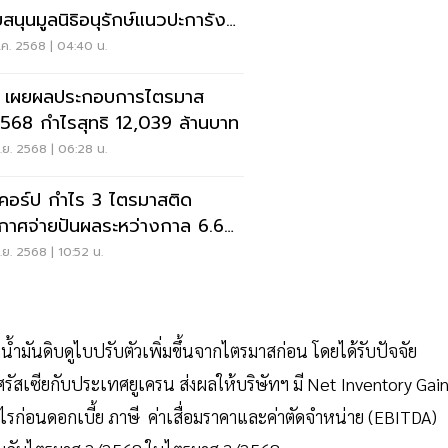
บสนุนมูลนิธิอนุรักษ์แนวปะการังฯ
ชีวิตระบบนิเวศใต้ทะเล
ค. 2568 | 04:40 น.
 เผยผลประกอบการไตรมาส
568 กำไรสุทธิ 12,039 ล้านบาท
ย. 2568 | 06:28 น.
 คอร์ป กำไร 3 ไตรมาสติด
กาศจ่ายปันผลระหว่างกาล 6.6
ล้านบาท
ย. 2568 | 10:52 น.
ันดิบดูไบปรับตัวเพิ่มขึ้นจากไตรมาสก่อน โดยได้รับปัจจัย
สเซียกับประเทศยูเครน ส่งผลให้บริษัทฯ มี
Net Inventory Gai
ไรก่อนดอกเบี้ย ภาษี ค่าเสื่อมราคาและค่าตัดจำหน่าย (EBITDA)