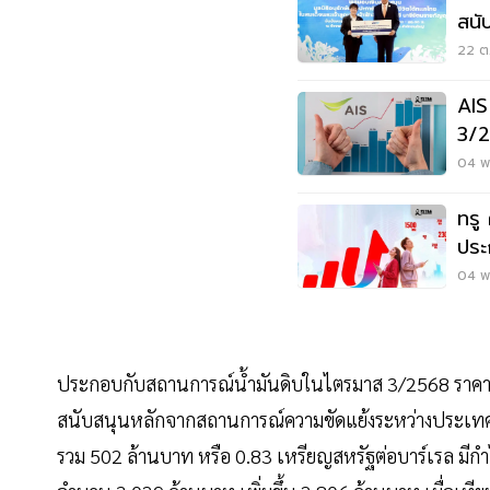
สนั
ต่อ
22 ต.
AIS
3/2
04 พ.
ทรู
ประ
พัน
04 พ.
ประกอบกับสถานการณ์น้ำมันดิบในไตรมาส 3/2568 ราคาน้ำม
สนับสนุนหลักจากสถานการณ์ความขัดแย้งระหว่างประเทศรั
รวม 502 ล้านบาท หรือ 0.83 เหรียญสหรัฐต่อบาร์เรล มีกำ