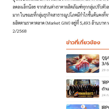
ลดลงเล็กน้อย จากส่วนต่างราคาผลิตภัณฑ์ทุกกลุ่มปรับตั
มาก ในขณะที่กลุ่มธุรกิจสาธารณูปโภคมีกำไรขั้นต้นคงที่
ผลิตตามราคาตลาด (Market GIM) อยู่ที่ 5,493 ล้านบาท ห
2/2568
ข่าวที่เกี่ยวข้อง
กูรู
3/6
29 ต.
'IR
ด้า
ผู้น
24 ก.
IRP