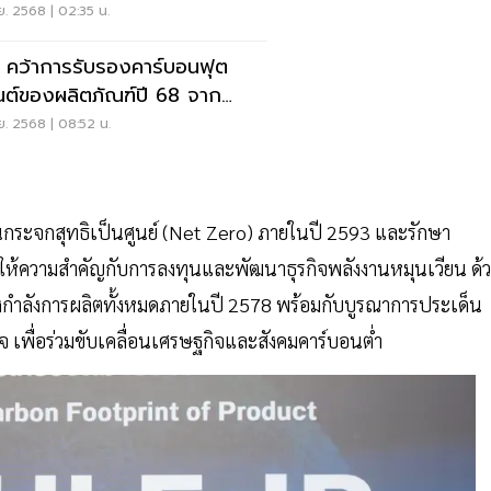
ยภาพกู้ชีพชายแดน
ย. 2568 | 02:35 น.
 คว้าการรับรองคาร์บอนฟุต
้นต์ของผลิตภัณฑ์ปี 68 จาก
.
ย. 2568 | 08:52 น.
นกระจกสุทธิเป็นศูนย์ (Net Zero) ภายในปี 2593 และรักษา
ยังให้ความสำคัญกับการลงทุนและพัฒนาธุรกิจพลังงานหมุนเวียน ด้
องกำลังการผลิตทั้งหมดภายในปี 2578 พร้อมกับบูรณาการประเด็น
กิจ เพื่อร่วมขับเคลื่อนเศรษฐกิจและสังคมคาร์บอนต่ำ