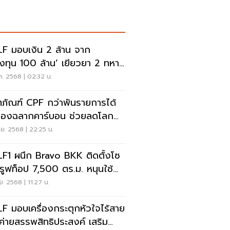
F มอบเงิน 2 ล้าน จาก
งทุน 100 ล้าน’ เยียวยา 2 ทหาร
ยบทุ่นระเบิด
ค. 2568 | 02:32 น.
ตภัณฑ์ CPF กว่าพันรายการได้
รองฉลากคาร์บอน ช่วยลดโลก
น
ย. 2568 | 22:25 น.
F1 ผนึก Bravo BKK ติดตั้งโซ
์รูฟท็อป 7,500 ตร.ม. หนุนใช้
งงานสะอาด
ย. 2568 | 11:27 น.
F มอบเครื่องกระตุกหัวใจไร้สาย
ค่ายสรรพสิทธิประสงค์ เสริม