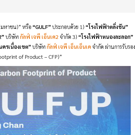
 (มหาชน)” หรือ
“GULF”
ประกอบด้วย 1)
“โรงไฟฟ้าตลิ่งชัน”
2”
บริษัท
กัลฟ์ เจพี เอ็นเค2
จำกัด 3)
“โรงไฟฟ้าหนองละลอก”
นครเนื่องเขต”
บริษัท
กัลฟ์ เจพี เอ็นเอ็นเค
จำกัด ผ่านการรับรอ
ootprint of Product – CFP)”