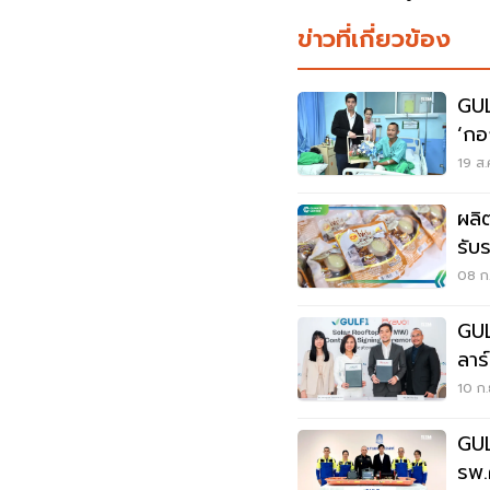
ข่าวที่เกี่ยวข้อง
GUL
‘กอ
เหยี
19 ส.
ผลิ
รับ
ร้อ
08 ก.
GUL
ลาร
พลั
10 ก.
GUL
รพ.