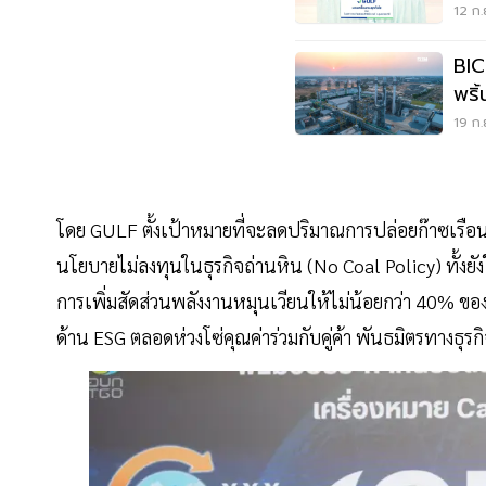
ศัก
12 ก.
BIC
พริ
อบก
19 ก.
โดย GULF ตั้งเป้าหมายที่จะลดปริมาณการปล่อยก๊าซเรือ
นโยบายไม่ลงทุนในธุรกิจถ่านหิน (No Coal Policy) ทั้ง
การเพิ่มสัดส่วนพลังงานหมุนเวียนให้ไม่น้อยกว่า 40% ข
ด้าน ESG ตลอดห่วงโซ่คุณค่าร่วมกับคู่ค้า พันธมิตรทางธุร