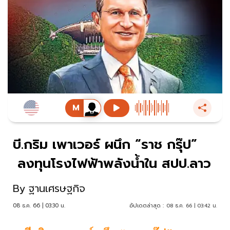
บี.กริม เพาเวอร์ ผนึก “ราช กรุ๊ป”
ลงทุนโรงไฟฟ้าพลังน้ำใน สปป.ลาว
By
ฐานเศรษฐกิจ
08 ธ.ค. 66 | 03:30 น.
อัปเดตล่าสุด :
08 ธ.ค. 66 | 03:42 น.