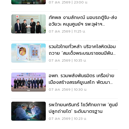
โอกาสของคนรักฟุตบอล
07 ส.ค. 2569 | 23:00 น.
ภัคพล งามลักษณ์ มอบรถตู้รับ-ส่ง
อวัยวะ หนุนศูนย์ฯ รพ.จุฬาฯ
สภากาชาดไทย
07 ส.ค. 2569 | 11:25 น.
รวมใจไทยทั่วหล้า บริจาคโลหิตน้อม
ถวาย ‘สมเด็จพระบรมราชชนนีพันปี
หลวง’
07 ส.ค. 2569 | 10:35 น.
อพท. รวมพลังพันธมิตร เครือข่าย
เมืองสร้างสรรค์ยูเนสโก พัฒนา
เมืองอย่างยั่งยืน
07 ส.ค. 2569 | 10:30 น.
รพ.ไทยนครินทร์ โชว์ศักยภาพ ‘ศูนย์
ปลูกถ่ายไต’ ระดับมาตรฐาน
07 ส.ค. 2569 | 10:23 น.