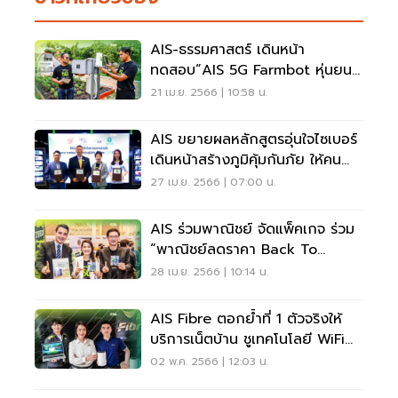
AIS-ธรรมศาสตร์ เดินหน้า
ทดสอบ“AIS 5G Farmbot หุ่นยนต์
เกษตรอัจฉริยะ”
21 เม.ย. 2566 | 10:58 น.
AIS ขยายผลหลักสูตรอุ่นใจไซเบอร์
เดินหน้าสร้างภูมิคุ้มกันภัย ให้คน
ไทยทุกกลุ่ม
27 เม.ย. 2566 | 07:00 น.
AIS ร่วมพาณิชย์ จัดแพ็คเกจ ร่วม
“พาณิชย์ลดราคา Back To
School”
28 เม.ย. 2566 | 10:14 น.
AIS Fibre ตอกย้ำที่ 1 ตัวจริงให้
บริการเน็ตบ้าน ชูเทคโนโลยี WiFi
6E ต่อเนื่อง
02 พ.ค. 2566 | 12:03 น.