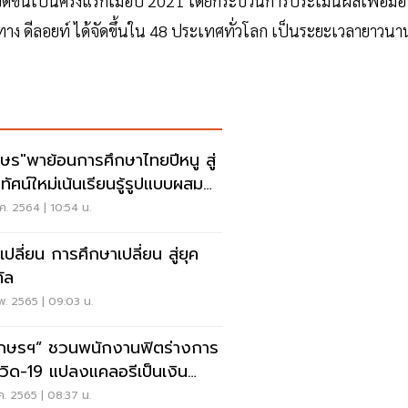
มจัดขึ้นเป็นครั้งแรกเมื่อปี 2021 โดยกระบวนการประเมินผลเพื่อม
ง ดีลอยท์ ได้จัดขึ้นใน 48 ประเทศทั่วโลก เป็นระยะเวลายาวนา
กษร"พาย้อนการศึกษาไทยปีหนู สู่
ทัศน์ใหม่เน้นเรียนรู้รูปแบบผสม
าน
ค. 2564 | 10:54 น.
เปลี่ยน การศึกษาเปลี่ยน สู่ยุค
ทัล
พ. 2565 | 09:03 น.
ักษรฯ” ชวนพนักงานฟิตร่างการ
โควิด-19 แปลงแคลอรีเป็นเงิน
จาคให้น้อง
.ค. 2565 | 08:37 น.