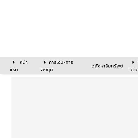
หน้า
การเงิน-การ
อสังหาริมทรัพย์
แรก
ลงทุน
นโย