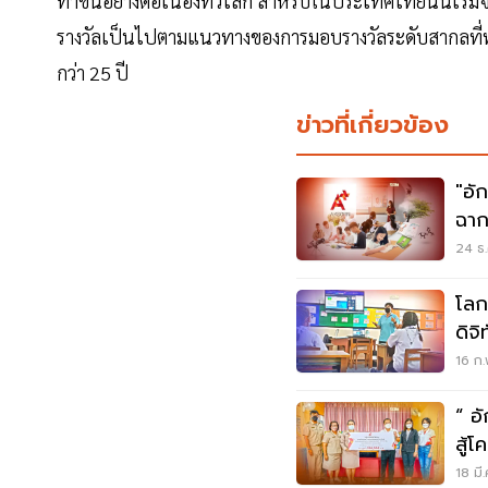
ทำขึ้นอย่างต่อเนื่องทั่วโลก สำหรับในประเทศไทยนั้นเริ่
รางวัลเป็นไปตามแนวทางของการมอบรางวัลระดับสากลที่ทา
กว่า 25 ปี
ข่าวที่เกี่ยวข้อง
"อั
ฉาก
ผส
24 ธ.
โลก
ดิจิ
16 ก.
“ อ
สู้
บริ
18 มี